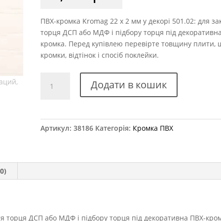
ПВХ-кромка Kromag 22 x 2 мм у декорі 501.02: для з
торця ДСП або МДФ і підбору торця під декоративн
кромка. Перед купівлею перевірте товщину плити,
кромки, відтінок і спосіб поклейки.
Крайка
Додати в кошик
ПВХ
Kromag
501.02
Біла
Артикул:
38186
Категорія:
Кромка ПВХ
текстура
22x2
мм
кількість
0)
я торця ДСП або МДФ і підбору торця під декоративна ПВХ-кром