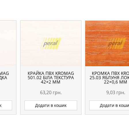
OMAG
КРАЙКА ПВХ KROMAG
КРОМКА ПВХ KR
АДКА
501.02 БІЛА ТЕКСТУРА
25.03 ЯБЛУНЯ ЛО
42×2 ММ
22×0,6 ММ
63,20
грн.
9,03
грн.
к
Додати в кошик
Додати в кош