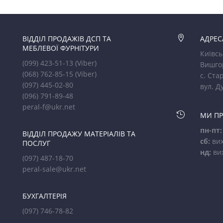
ВІДДІЛ ПРОДАЖІВ ДСП ТА

АДРЕС
МЕБЛЕВОЇ ФУРНІТУРИ
Київсь
(099) 423-51-13
(Viber)
Вишго
(068) 762-85-15
(Viber)
с. Стар
(097) 445-02-80
вул. Д
(096) 791-89-48
peral-f@ukr.net

МИ П
пн-пт:
ВІДДІЛ ПРОДАЖУ МАТЕРІАЛІВ ТА
сб:
вих
ПОСЛУГ
нд:
ви
(097) 487-18-70
peral-sale@ukr.net
БУХГАЛТЕРІЯ
(097) 746-78-82