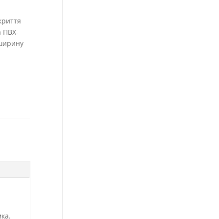
акриття
а ПВХ-
 ширину
ка.