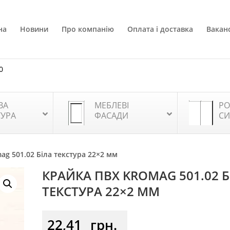
на
Новини
Про компанію
Оплата і доставка
Ваканс
0
ВА
МЕБЛЕВІ
РО
ТУРА
ФАСАДИ
СИ
ag 501.02 Біла текстура 22×2 мм
КРАЙКА ПВХ KROMAG 501.02 Б
ТЕКСТУРА 22×2 ММ
22,41
грн.