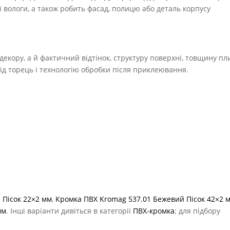
і вологи, а також робить фасад, полицю або деталь корпусу
екору, а й фактичний відтінок, структуру поверхні, товщину пл
під торець і технологію обробки після приклеювання.
 Пісок 22×2 мм
,
Кромка ПВХ Kromag 537.01 Бежевий Пісок 42×2 
мм
. Інші варіанти дивіться в категорії
ПВХ-кромка
; для підбору