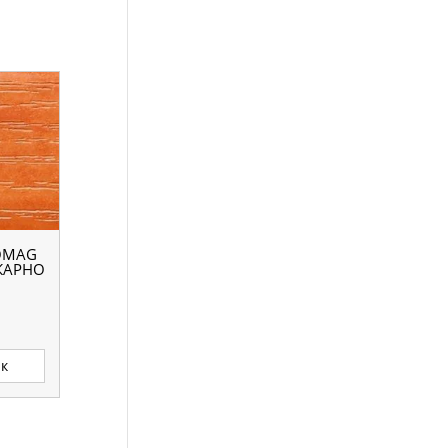
OMAG
КАРНО
ик