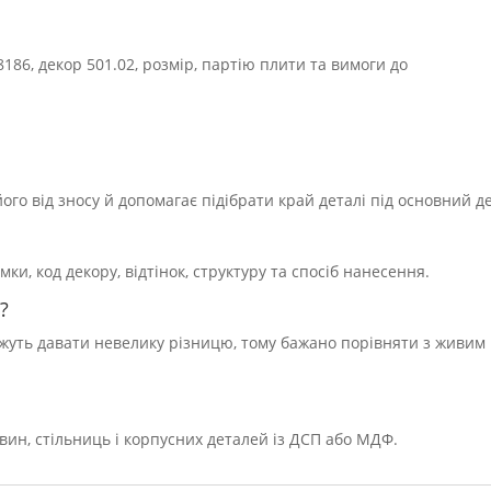
186, декор 501.02, розмір, партію плити та вимоги до
го від зносу й допомагає підібрати край деталі під основний д
, код декору, відтінок, структуру та спосіб нанесення.
?
можуть давати невелику різницю, тому бажано порівняти з живим
вин, стільниць і корпусних деталей із ДСП або МДФ.