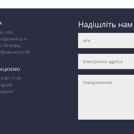
Надішліть нам
А
ка обл.,
родський р-н
і Петрівці,
убровського 8б
РАЦЮЄМО
9:00-17:30
ідний
хідний