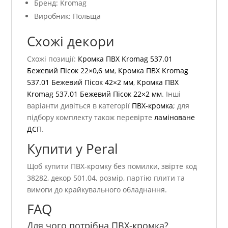
Бренд: Kromag
Виробник: Польща
Схожі декори
Схожі позиції:
Кромка ПВХ Kromag 537.01
Бежевий Пісок 22×0,6 мм
,
Кромка ПВХ Kromag
537.01 Бежевий Пісок 42×2 мм
,
Кромка ПВХ
Kromag 537.01 Бежевий Пісок 22×2 мм
. Інші
варіанти дивіться в категорії
ПВХ-кромка
; для
підбору комплекту також перевірте
ламіноване
ДСП
.
Купити у Peral
Щоб купити ПВХ-кромку без помилки, звірте код
38282, декор 501.04, розмір, партію плити та
вимоги до крайкувального обладнання.
FAQ
Для чого потрібна ПВХ-кромка?