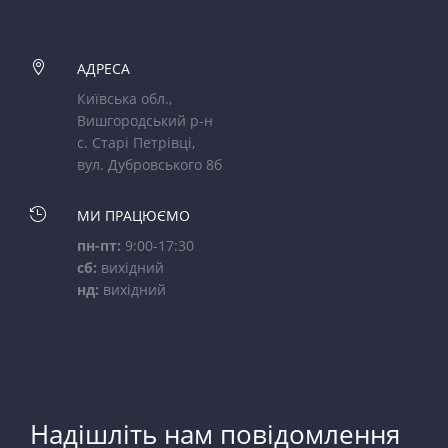

АДРЕСА
Київська обл.,
Вишгородський р-н
с. Старі Петрівці,
вул. Дубровського 8б

МИ ПРАЦЮЄМО
пн-пт:
9:00-17:30
сб:
вихідний
нд:
вихідний
Надішліть нам повідомлення