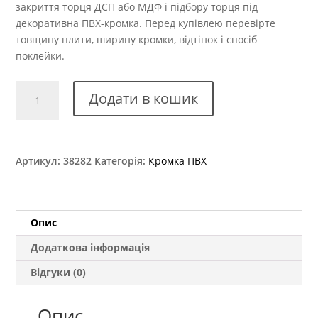
закриття торця ДСП або МДФ і підбору торця під
декоративна ПВХ-кромка. Перед купівлею перевірте
товщину плити, ширину кромки, відтінок і спосіб
поклейки.
Крайка
Додати в кошик
ПВХ
Kromag
501.04
Білий
Артикул:
38282
Категорія:
Кромка ПВХ
глянець
22x0,6
мм
кількість
Опис
Додаткова інформація
Відгуки (0)
Опис