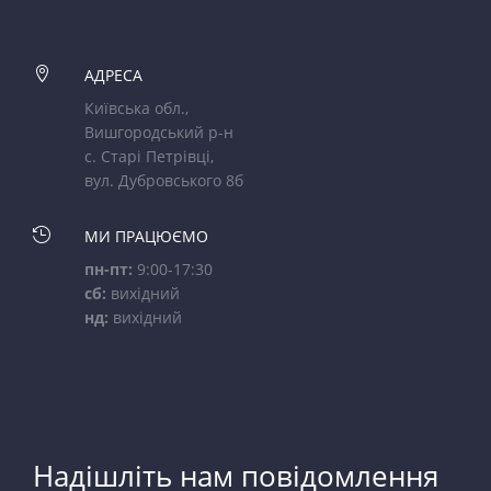

АДРЕСА
Київська обл.,
Вишгородський р-н
с. Старі Петрівці,
вул. Дубровського 8б

МИ ПРАЦЮЄМО
пн-пт:
9:00-17:30
сб:
вихідний
нд:
вихідний
Надішліть нам повідомлення