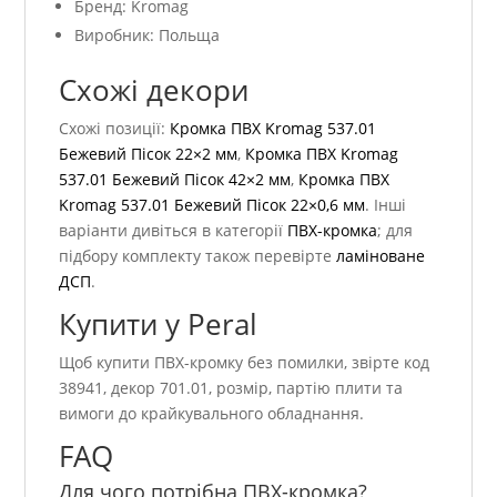
Бренд: Kromag
Виробник: Польща
Схожі декори
Схожі позиції:
Кромка ПВХ Kromag 537.01
Бежевий Пісок 22×2 мм
,
Кромка ПВХ Kromag
537.01 Бежевий Пісок 42×2 мм
,
Кромка ПВХ
Kromag 537.01 Бежевий Пісок 22×0,6 мм
. Інші
варіанти дивіться в категорії
ПВХ-кромка
; для
підбору комплекту також перевірте
ламіноване
ДСП
.
Купити у Peral
Щоб купити ПВХ-кромку без помилки, звірте код
38941, декор 701.01, розмір, партію плити та
вимоги до крайкувального обладнання.
FAQ
Для чого потрібна ПВХ-кромка?