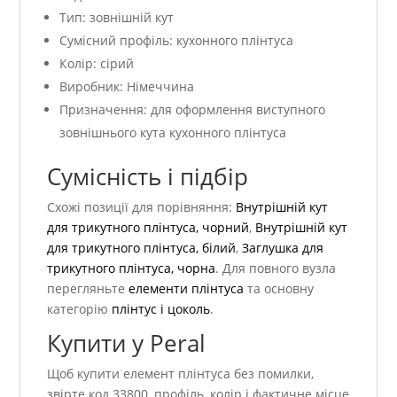
Тип: зовнішній кут
Сумісний профіль: кухонного плінтуса
Колір: сірий
Виробник: Німеччина
Призначення: для оформлення виступного
зовнішнього кута кухонного плінтуса
Сумісність і підбір
Схожі позиції для порівняння:
Внутрішній кут
для трикутного плінтуса, чорний
,
Внутрішній кут
для трикутного плінтуса, білий
,
Заглушка для
трикутного плінтуса, чорна
. Для повного вузла
перегляньте
елементи плінтуса
та основну
категорію
плінтус і цоколь
.
Купити у Peral
Щоб купити елемент плінтуса без помилки,
звірте код 33800, профіль, колір і фактичне місце