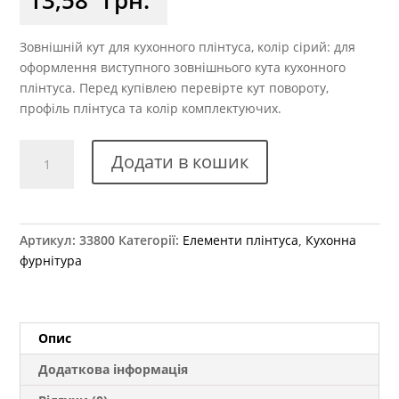
Зовнішній кут для кухонного плінтуса, колір сірий: для
оформлення виступного зовнішнього кута кухонного
плінтуса. Перед купівлею перевірте кут повороту,
профіль плінтуса та колір комплектуючих.
Кут
Додати в кошик
плінтуса
REHAU
зовнішній
сірий
Артикул:
33800
Категорії:
Елементи плінтуса
,
Кухонна
кількість
фурнітура
Опис
Додаткова інформація