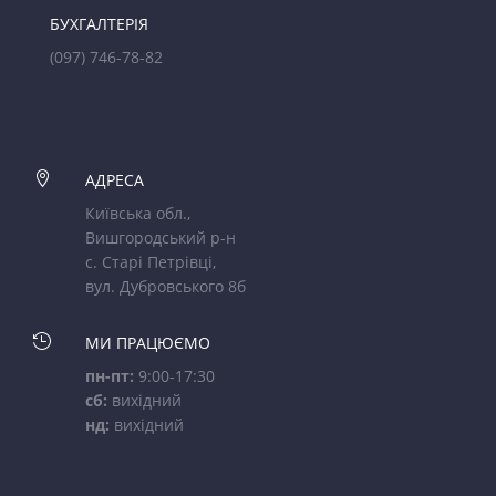
БУХГАЛТЕРІЯ
(097) 746-78-82

АДРЕСА
Київська обл.,
Вишгородський р-н
с. Старі Петрівці,
вул. Дубровського 8б

МИ ПРАЦЮЄМО
пн-пт:
9:00-17:30
сб:
вихідний
нд:
вихідний