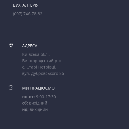
БУХГАЛТЕРІЯ
(097) 746-78-82

АДРЕСА
Київська обл.,
Вишгородський р-н
с. Старі Петрівці,
вул. Дубровського 8б

МИ ПРАЦЮЄМО
пн-пт:
9:00-17:30
сб:
вихідний
нд:
вихідний