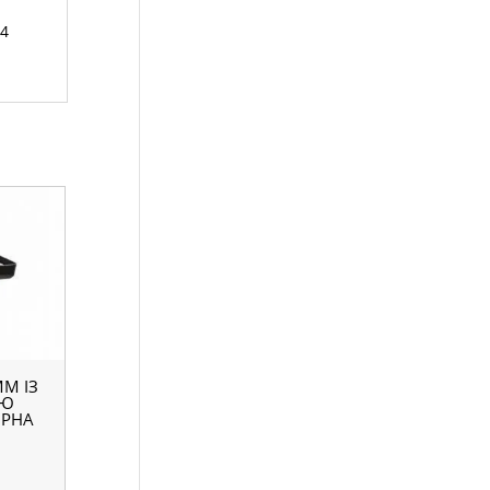
14
М ІЗ
ОЮ
РНА