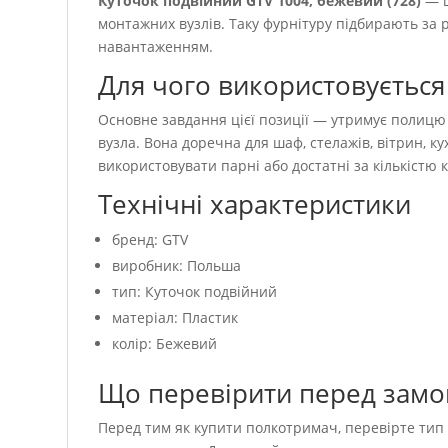
Куточок подвійний GTV 1004, бежевий (728)
— ц
монтажних вузлів. Таку фурнітуру підбирають за 
навантаженням.
Для чого використовується
Основне завдання цієї позиції — утримує полицю 
вузла. Вона доречна для шаф, стелажів, вітрин, к
використовувати парні або достатні за кількістю 
Технічні характеристики
бренд: GTV
виробник: Польша
тип: Куточок подвійний
матеріал: Пластик
колір: Бежевий
Що перевірити перед зам
Перед тим як купити полкотримач, перевірте тип к