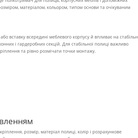
е полкотримач для полиць, корпусних меблів і допоміжних
розміром, матеріалом, кольором, типом основи та очікуваним
або вставку всередині меблевого корпусу й впливає на стабільн
ухонних і гардеробних секцій. Для стабільної полиці важливо
кріплення та рівно розмічати точки монтажу.
овленням
ріплення, розмір, матеріал полиці, колір і розрахункове