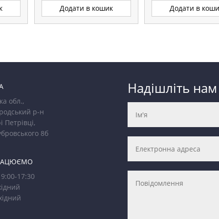
к
Додати в кошик
Додати в кош
Надішліть нам
А
ка обл.,
родський р-н
і Петрівці,
убровського 8б
РАЦЮЄМО
9:00-17:30
ідний
хідний