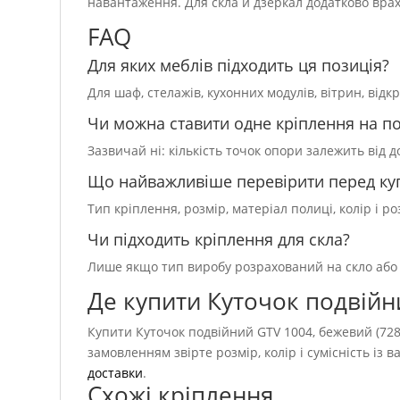
навантаження. Для скла й дзеркал додатково врах
FAQ
Для яких меблів підходить ця позиція?
Для шаф, стелажів, кухонних модулів, вітрин, від
Чи можна ставити одне кріплення на п
Зазвичай ні: кількість точок опори залежить від 
Що найважливіше перевірити перед ку
Тип кріплення, розмір, матеріал полиці, колір і 
Чи підходить кріплення для скла?
Лише якщо тип виробу розрахований на скло або 
Де купити Куточок подвійн
Купити Куточок подвійний GTV 1004, бежевий (728)
замовленням звірте розмір, колір і сумісність і
доставки
.
Схожі кріплення