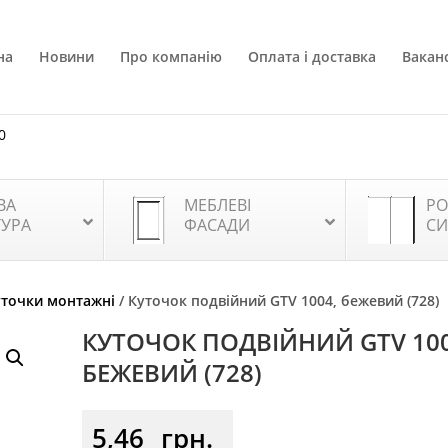
на
Новини
Про компанію
Оплата і доставка
Ваканс
0
ВА
МЕБЛЕВІ
РО
ТУРА
ФАСАДИ
СИ
уточки монтажні
/ Куточок подвійний GTV 1004, бежевий (728)
КУТОЧОК ПОДВІЙНИЙ GTV 100
БЕЖЕВИЙ (728)
5,46
грн.