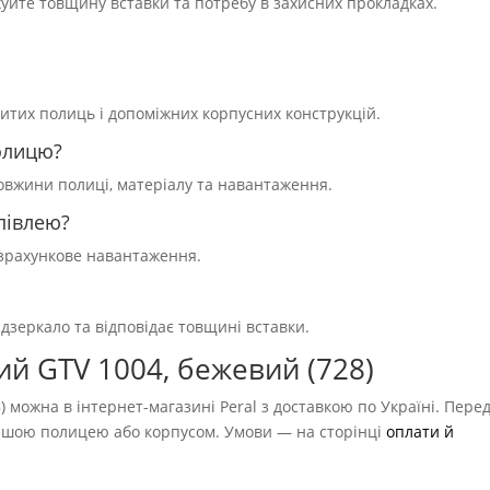
уйте товщину вставки та потребу в захисних прокладках.
критих полиць і допоміжних корпусних конструкцій.
олицю?
довжини полиці, матеріалу та навантаження.
півлею?
розрахункове навантаження.
дзеркало та відповідає товщині вставки.
ий GTV 1004, бежевий (728)
 можна в інтернет-магазині Peral з доставкою по Україні. Пере
з вашою полицею або корпусом. Умови — на сторінці
оплати й