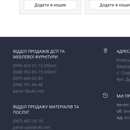
Додати в кошик
Додати в коши
ВІДДІЛ ПРОДАЖІВ ДСП ТА

АДРЕС
МЕБЛЕВОЇ ФУРНІТУРИ
Київсь
(099) 423-51-13
(Viber)
Вишго
(068) 762-85-15
(Viber)
с. Стар
(097) 445-02-80
вул. Д
(096) 791-89-48
peral-f@ukr.net

МИ П
пн-пт:
ВІДДІЛ ПРОДАЖУ МАТЕРІАЛІВ ТА
сб:
вих
ПОСЛУГ
нд:
ви
(097) 487-18-70
peral-sale@ukr.net