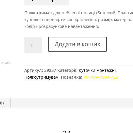
Полкотримач для меблевої полиці (Бежевий, Пластик
купівлею перевірте тип кріплення, розмір, матеріал
колір і розрахункове навантаження.
Куточок
Додати в кошик
подвійний
GTV
1004,
бежевий
Артикул:
39237
Категорії:
Куточки монтажні
,
(728)
Полкоутримувачі
Позначка:
PM-NAR1004-728
кількість
0)