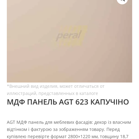
МДФ ПАНЕЛЬ AGT 623 КАПУЧІНО
AGT МДФ панель для меблевих фасадів: декор із власним
відтінком і фактурою за зображенням товару. Перед
купівлею перевірте формат 2800×1220 мм, товщину 18,7