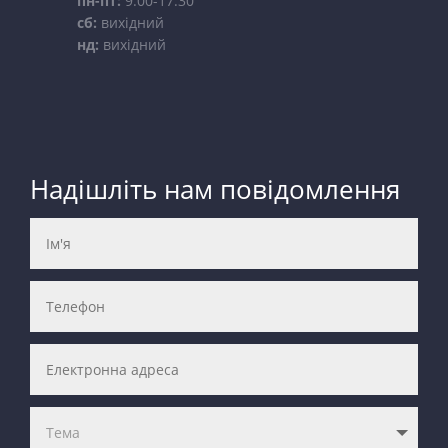
пн-пт:
9:00-17:30
сб:
вихідний
нд:
вихідний
Надішліть нам повідомлення