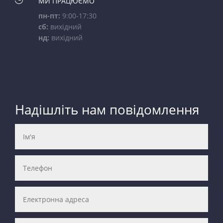

МИ ПРАЦЮЄМО
пн-пт:
9:00-17:30
сб:
вихідний
нд:
вихідний
Надішліть нам повідомлення