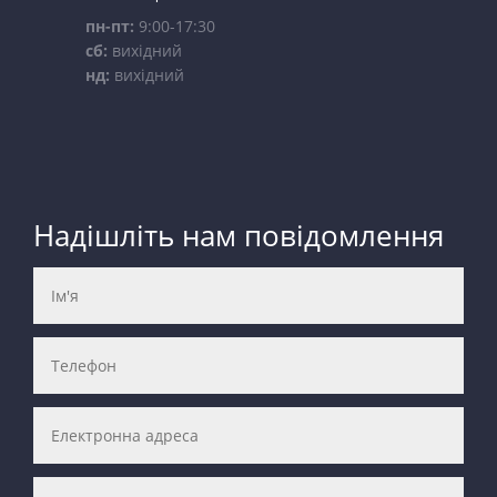
пн-пт:
9:00-17:30
сб:
вихідний
нд:
вихідний
Надішліть нам повідомлення