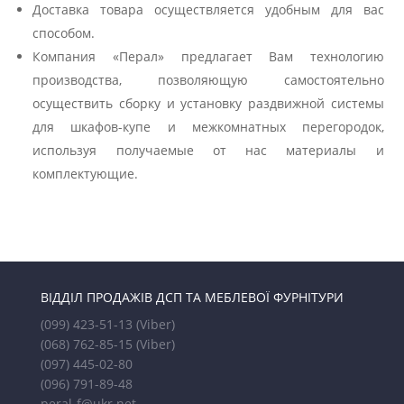
Доставка товара осуществляется удобным для вас
способом.
Компания «Перал» предлагает Вам технологию
производства, позволяющую самостоятельно
осуществить сборку и установку раздвижной системы
для шкафов-купе и межкомнатных перегородок,
используя получаемые от нас материалы и
комплектующие.
ВІДДІЛ ПРОДАЖІВ ДСП ТА МЕБЛЕВОЇ ФУРНІТУРИ
(099) 423-51-13
(Viber)
(068) 762-85-15
(Viber)
(097) 445-02-80
(096) 791-89-48
peral-f@ukr.net