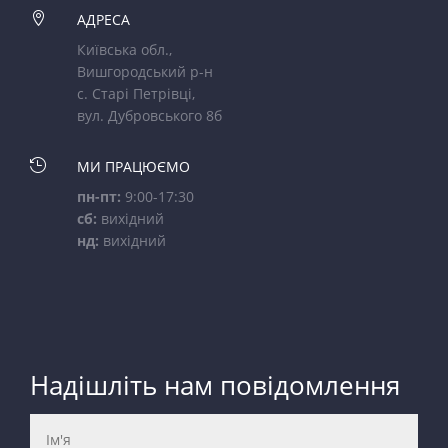

АДРЕСА
Київська обл.,
Вишгородський р-н
с. Старі Петрівці,
вул. Дубровського 8б

МИ ПРАЦЮЄМО
пн-пт:
9:00-17:30
сб:
вихідний
нд:
вихідний
Надішліть нам повідомлення