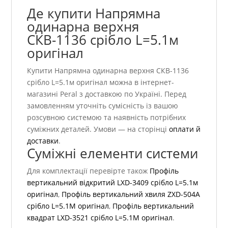
Де купити Напрямна
одинарна верхня
СКВ-1136 срібло L=5.1м
оригінал
Купити Напрямна одинарна верхня СКВ-1136
срібло L=5.1м оригінал можна в інтернет-
магазині Peral з доставкою по Україні. Перед
замовленням уточніть сумісність із вашою
розсувною системою та наявність потрібних
суміжних деталей. Умови — на сторінці
оплати й
доставки
.
Суміжні елементи системи
Для комплектації перевірте також
Профіль
вертикальний відкритий LXD-3409 срібло L=5.1м
оригінал
,
Профіль вертикальний хвиля ZXD-504A
срібло L=5.1М оригінал
,
Профіль вертикальний
квадрат LXD-3521 срібло L=5.1М оригінал
.