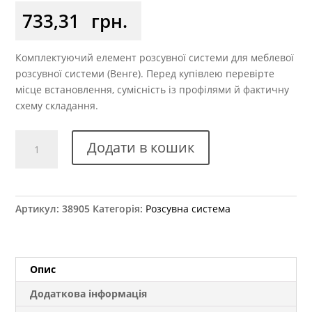
733,31
грн.
Комплектуючий елемент розсувної системи для меблевої
розсувної системи (Венге). Перед купівлею перевірте
місце встановлення, сумісність із профілями й фактичну
схему складання.
Напрямна
Додати в кошик
подвійна
верхня
ХSEK-
122
Артикул:
38905
Категорія:
Розсувна система
венге
глянець
L=5.1м
аналог
Опис
кількість
Додаткова інформація