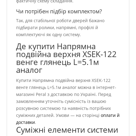
фактичну схему складання.
Чи потрібен підбір комплектом?
Так, для стабільної роботи дверей бажано
підбирати ролики, напрямні, профілі й
комплектуючі як одну систему.
Де купити Напрямна
подвійна верхня ХSEK-122
венге глянець L=5.1м
аналог
Купити Напрямна подвійна верхня ХSEK-122
венге глянець L=5.1м аналог можна в інтернет-
магазині Peral з доставкою по Україні. Перед
замовленням уточніть сумісність із вашою
розсувною системою та наявність потрібних
суміжних деталей. Умови — на сторінці
оплати й
доставки
.
Суміжні елементи системи