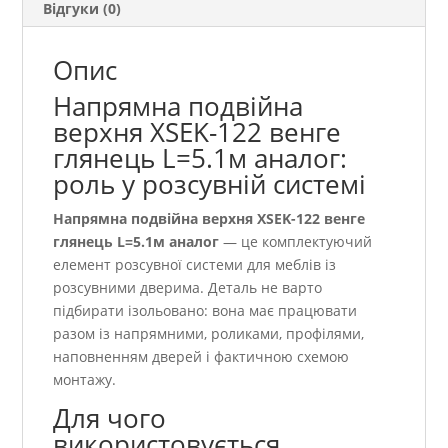
Відгуки (0)
Опис
Напрямна подвійна
верхня ХSEK-122 венге
глянець L=5.1м аналог:
роль у розсувній системі
Напрямна подвійна верхня ХSEK-122 венге
глянець L=5.1м аналог
— це комплектуючий
елемент розсувної системи для меблів із
розсувними дверима. Деталь не варто
підбирати ізольовано: вона має працювати
разом із напрямними, роликами, профілями,
наповненням дверей і фактичною схемою
монтажу.
Для чого
використовується