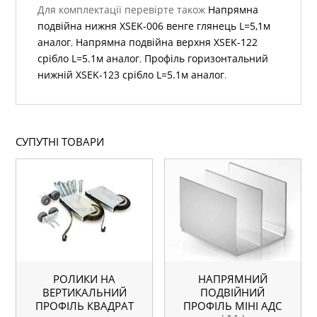
Для комплектації перевірте також
Напрямна
подвійна нижня ХSEK-006 венге глянець L=5,1м
аналог
,
Напрямна подвійна верхня ХSEK-122
срібло L=5.1м аналог
,
Профіль горизонтальний
нижній ХSEK-123 срібло L=5.1м аналог
.
СУПУТНІ ТОВАРИ
РОЛИКИ НА
НАПРЯМНИЙ
ВЕРТИКАЛЬНИЙ
ПОДВІЙНИЙ
ПРОФІЛЬ КВАДРАТ
ПРОФІЛЬ МІНІ АДС