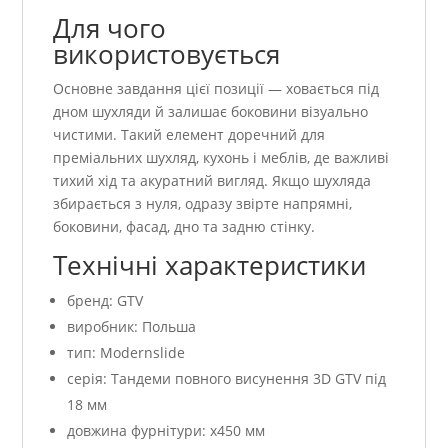
Для чого
використовується
Основне завдання цієї позиції — ховається під
дном шухляди й залишає боковини візуально
чистими. Такий елемент доречний для
преміальних шухляд, кухонь і меблів, де важливі
тихий хід та акуратний вигляд. Якщо шухляда
збирається з нуля, одразу звірте напрямні,
боковини, фасад, дно та задню стінку.
Технічні характеристики
бренд: GTV
виробник: Польша
тип: Modernslide
серія: Тандеми повного висунення 3D GTV під
18 мм
довжина фурнітури: x450 мм