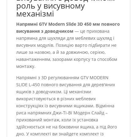
роль у висувному
механізмі
Напрямні GTV Modern Slide 3D 450 мм повного
висування з доводчиком
— це прихована
напрямна для шухляди для меблевих шухляд і
висувних модулів. Позицію варто підбирати не
лише за назвою, а й за довжиною, серією,
навантаженням, зазорами корпусу та способом
монтажу.
Напрямні з 3D регулюванням GTV MODERN
SLIDE L-450 повного висування для дерев'яних
ящиків з доводчиком. Ці механізми
використовуються в різних меблевих
конструкціях із висувними ящиками. Відмінна
риса напрямних Джи-Ті-Ві Модерн Слайд –
прихований монтаж, коли їх установка
здійснюється не на боковини ящика, а під його
дно. У комплекті ви знайдете комплект із