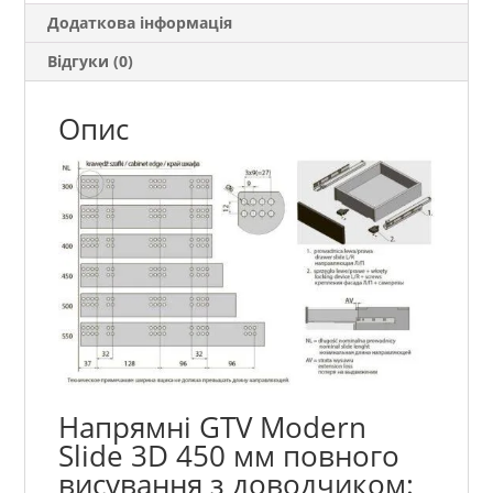
доводчиком
Додаткова інформація
кількість
Відгуки (0)
Опис
Напрямні GTV Modern
Slide 3D 450 мм повного
висування з доводчиком: