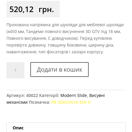
520,12
грн.
Прихована напрямна для шухляди для меблевої шухляди
(x450 мм, Тандеми повного висунення 3D GTV під 18 мм,
Повного висування, С доводчиком). Перед купівлею
перевірте довжину, товщину боковини, ширину дна,
навантаження, тип фіксаторів і зазори корпусу.
Напрямні
Додати в кошик
GTV
Modern
Slide
3D
Артикул:
40022
Категорії:
Modern Slide
,
Висувні
450
механізми
Позначка:
PB-3D0SHX18-450-H
мм
повного
висування
з
Опис