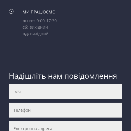

МИ ПРАЦЮЄМО
пн-пт:
9:00-17:30
сб:
вихідний
нд:
вихідний
Надішліть нам повідомлення