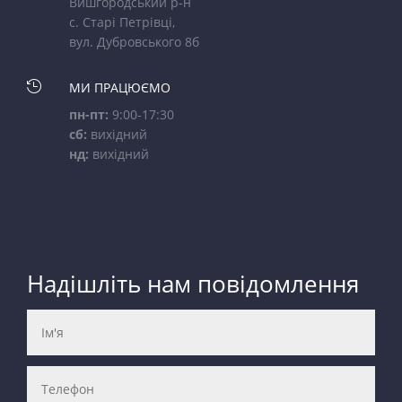
Вишгородський р-н
с. Старі Петрівці,
вул. Дубровського 8б

МИ ПРАЦЮЄМО
пн-пт:
9:00-17:30
сб:
вихідний
нд:
вихідний
Надішліть нам повідомлення