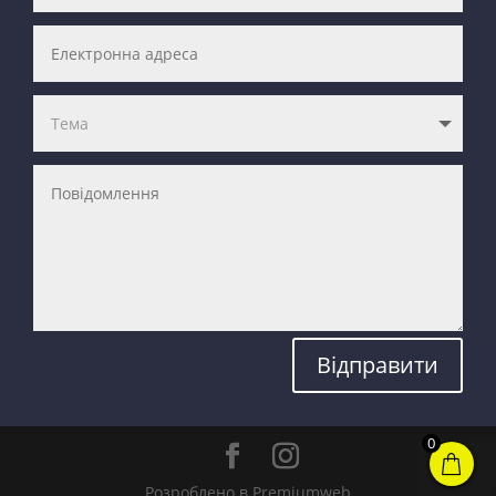
Відправити
0
Розроблено в Premiumweb