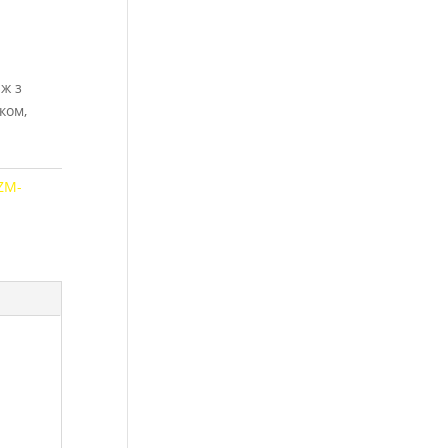
ж з
ком,
ZM-