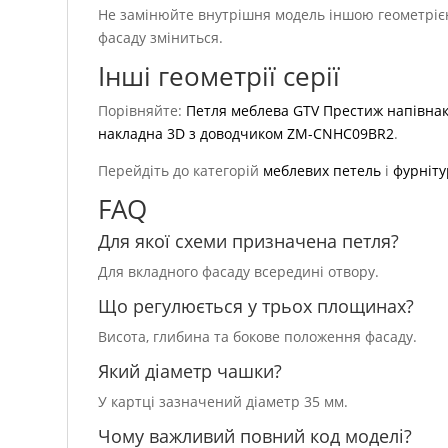
Не замінюйте внутрішня модель іншою геометріє
фасаду зміниться.
Інші геометрії серії
Порівняйте:
Петля меблева GTV Престиж напівна
накладна 3D з доводчиком ZM-CNHC09BR2
.
Перейдіть до категорій
меблевих петель
і
фурніт
FAQ
Для якої схеми призначена петля?
Для вкладного фасаду всередині отвору.
Що регулюється у трьох площинах?
Висота, глибина та бокове положення фасаду.
Який діаметр чашки?
У картці зазначений діаметр 35 мм.
Чому важливий повний код моделі?