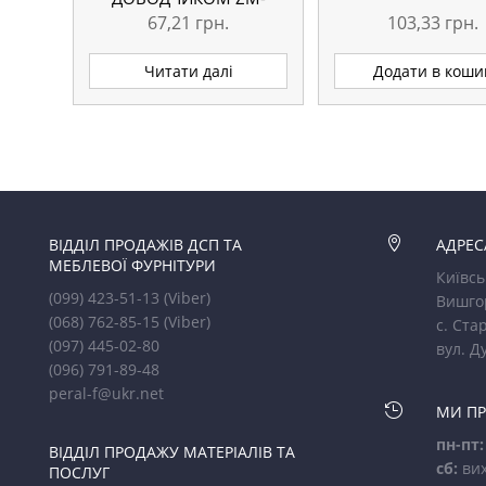
CNHC08BR2
67,21
грн.
103,33
грн.
Читати далі
Додати в коши
ВІДДІЛ ПРОДАЖІВ ДСП ТА

АДРЕС
МЕБЛЕВОЇ ФУРНІТУРИ
Київсь
(099) 423-51-13
(Viber)
Вишго
(068) 762-85-15
(Viber)
с. Стар
(097) 445-02-80
вул. Д
(096) 791-89-48
peral-f@ukr.net

МИ П
пн-пт:
ВІДДІЛ ПРОДАЖУ МАТЕРІАЛІВ ТА
сб:
вих
ПОСЛУГ