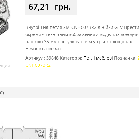
67,21
грн.
Внутрішня петля ZM-CNHC07BR2 лінійки GTV Прести
окремим технічним зображенням моделі, із доводчи
чашкою 35 мм і регулюванням у трьох площинах.
Немає в наявності
Артикул:
39648
Категорія:
Петлі меблеві
Позначка:
CNHC07BR2
0)