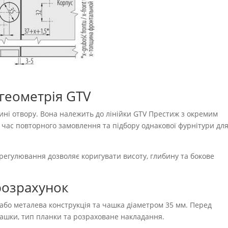
геометрія GTV
ні отвору. Вона належить до лінійки GTV Престиж з окремим
 час повторного замовлення та підбору однакової фурнітури дл
регулювання дозволяє коригувати висоту, глибину та бокове
розрахунок
або металева конструкція та чашка діаметром 35 мм. Перед
чашки, тип планки та розраховане накладання.