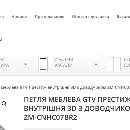
на
Новини
Про компанію
Оплата і доставка
Ваканс
0
ВА
МЕБЛЕВІ
РО
ТУРА
ФАСАДИ
СИ
я меблева GTV Престиж внутрішня 3D з доводчиком ZM-CNHC0
ПЕТЛЯ МЕБЛЕВА GTV ПРЕСТИ
ВНУТРІШНЯ 3D З ДОВОДЧИК
ZM-CNHC07BR2