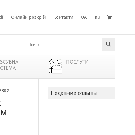
ії
Онлайн розкрій
Контакти
UA
RU
ЗСУВНА
ПОСЛУГИ
СТЕМА
7BR2
Недавние отзывы
Ж
ОМ