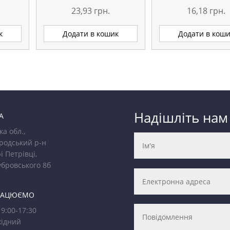
23,93
грн.
16,18
грн.
к
Додати в кошик
Додати в кош
Надішліть нам
А
ка обл.,
родський р-н
і Петрівці,
убровського 8б
РАЦЮЄМО
9:00-17:30
ідний