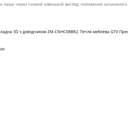
ю лише через схожий зовнішній вигляд: положення зачиненого
кладна 3D з доводчиком ZM-CNHC08BR2
,
Петля меблева GTV Пре
ури
.