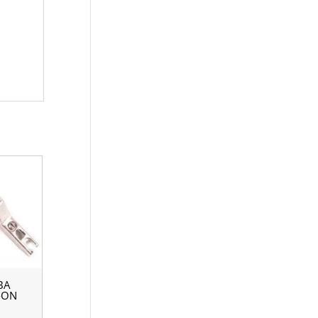
ВА
-ON