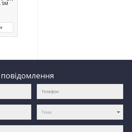
A SM
ик
 повідомлення