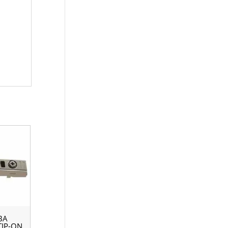
ВА
IP-ON