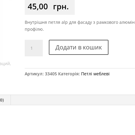
45,00
грн.
Внутрішня петля alp для фасаду з рамкового алюмін
профілю.
Петля
Додати в кошик
меблева
внутрішня
для
алюмінієвого
Артикул:
33405
Категорія:
Петлі меблеві
рамкового
профілю
ALP
кількість
0)