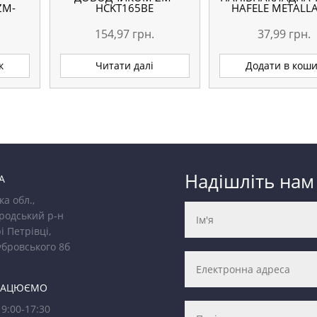
ZM-
HCKT165BE
HAFELE METALL
154,97
грн.
37,99
грн.
к
Читати далі
Додати в кош
Надішліть нам
А
ка обл.,
родський р-н
і Петрівці,
убровського 8б
РАЦЮЄМО
9:00-17:30