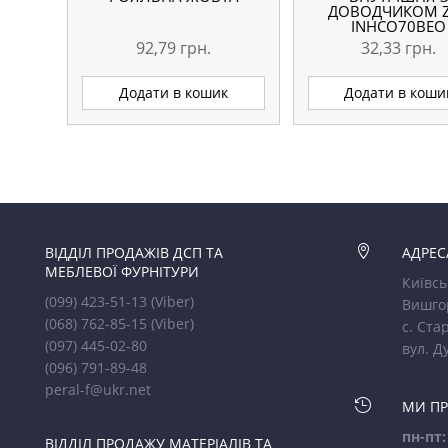
ДОВОДЧИКОМ 
INHCO70BEO
92,79
грн.
32,33
грн.
Додати в кошик
Додати в коши
ВІДДІЛ ПРОДАЖІВ ДСП ТА

АДРЕС
МЕБЛЕВОЇ ФУРНІТУРИ
Київсь
(099) 423-51-13
(Viber)
Вишго
(068) 762-85-15
(Viber)
с. Стар
(097) 445-02-80
вул. Д
(096) 791-89-48
peral-f@ukr.net

МИ П
пн-пт:
ВІДДІЛ ПРОДАЖУ МАТЕРІАЛІВ ТА