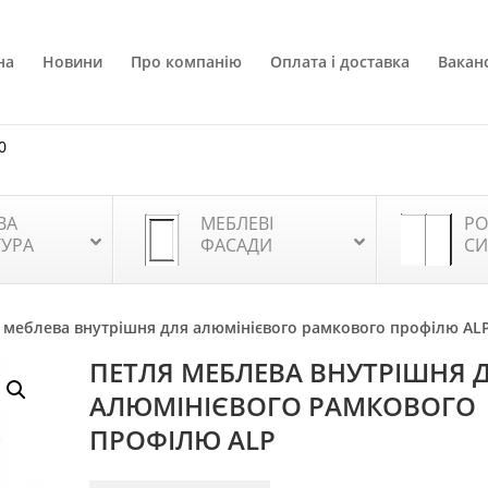
на
Новини
Про компанію
Оплата і доставка
Ваканс
0
ВА
МЕБЛЕВІ
РО
ТУРА
ФАСАДИ
СИ
 меблева внутрішня для алюмінієвого рамкового профілю AL
ПЕТЛЯ МЕБЛЕВА ВНУТРІШНЯ 
АЛЮМІНІЄВОГО РАМКОВОГО
ПРОФІЛЮ ALP