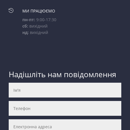

МИ ПРАЦЮЄМО
пн-пт:
9:00-17:30
сб:
вихідний
нд:
вихідний
Надішліть нам повідомлення