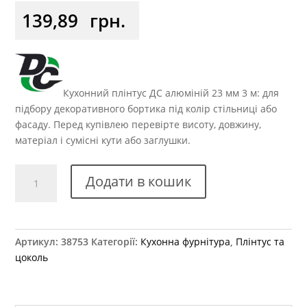
139,89
грн.
Кухонний плінтус ДС алюміній 23 мм 3 м: для
підбору декоративного бортика під колір стільниці або
фасаду. Перед купівлею перевірте висоту, довжину,
матеріал і сумісні кути або заглушки.
Плінтус
Додати в кошик
кухонний
пластиковий
L=
3м
Артикул:
38753
Категорії:
Кухонна фурнітура
,
Плінтус та
h=23мм
цоколь
DC
(55)
чорний