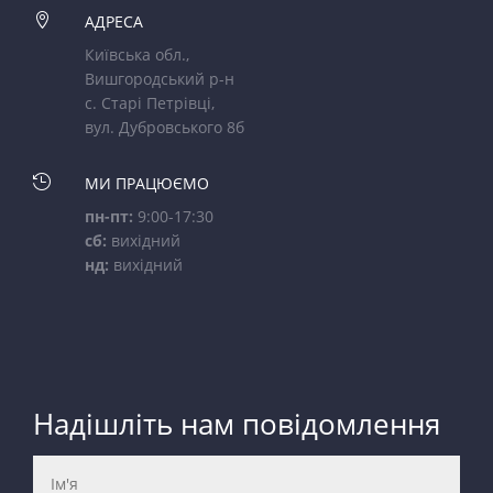

АДРЕСА
Київська обл.,
Вишгородський р-н
с. Старі Петрівці,
вул. Дубровського 8б

МИ ПРАЦЮЄМО
пн-пт:
9:00-17:30
сб:
вихідний
нд:
вихідний
Надішліть нам повідомлення