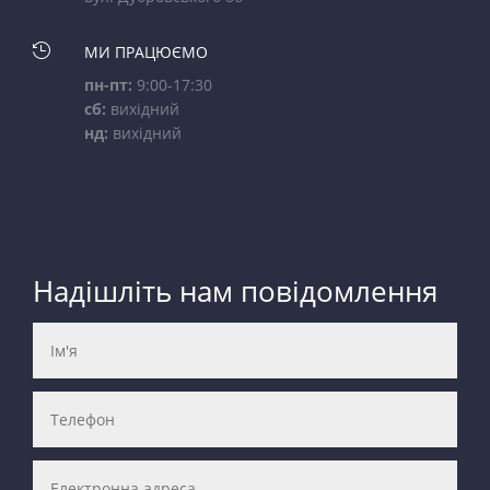

МИ ПРАЦЮЄМО
пн-пт:
9:00-17:30
сб:
вихідний
нд:
вихідний
Надішліть нам повідомлення