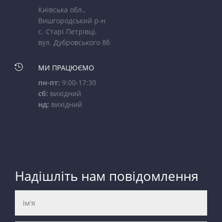
Київська обл.,
Вишгородський р-н
с. Старі Петрівці,
вул. Дубровського 8б

МИ ПРАЦЮЄМО
пн-пт:
9:00-17:30
сб:
вихідний
нд:
вихідний
Надішліть нам повідомлення