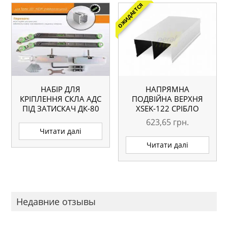
ОЖИДАЕТСЯ
НАБІР ДЛЯ
НАПРЯМНА
КРІПЛЕННЯ СКЛА АДС
ПОДВІЙНА ВЕРХНЯ
ПІД ЗАТИСКАЧ ДК-80
ХSEK-122 СРІБЛО
ІЗ ДВОМА
L=5.1М АНАЛОГ
623,65
грн.
ДОВОДЧИКАМИ
Читати далі
Читати далі
Недавние отзывы