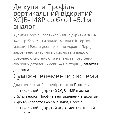
Де купити Профіль
вертикальний відкритий
XGJB-148P срібло L=5.1м
аналог
Купити Профіль вертикальний відкритий XGJB-
148P срібло L=5.1м аналог можна в інтернет-
магазині Peral з доставкою по Україні. Перед
замовленням уточніть сумісність із вашою
розсувною системою та наявність потрібних
суміжних деталей. Умови — на сторінці
оплати й
доставки
.
Суміжні елементи системи
Для комплектації перевірте також
Профіль
вертикальний відкритий XGJB-148P шампань
L=5.1м аналог
,
Профіль вертикальний відкритий
XGJB-148P золото L=5.1м аналог
,
Профіль
вертикальний відкритий XGJB-148P глянцевий