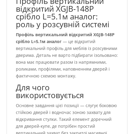
Профіль вертикальний
відкритий XGJB-148P
срібло L=5.1м аналог:
роль у розсувній системі
Профіль вертикальний відкритий XGJB-148P
срібло L=5.1м аналог
— це відкритий
вертикальний профіль для меблів із розсувними
дверима. Деталь не варто підбирати ізольовано:
вона має працювати разом із напрямними,
роликами, профілями, наповненням дверей і
фактичною схемою монтажу.
Для чого
використовується
Основне завдання цієї позиції — слугує боковою
стійкою дверей і водночас зоною захвату для
відкривання стулки. Такий елемент доречний
для дверей-купе, де потрібен простий
вертикальний захват без закритої масивної