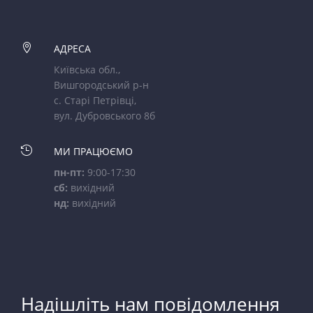

АДРЕСА
Київська обл.,
Вишгородський р-н
с. Старі Петрівці,
вул. Дубровського 8б

МИ ПРАЦЮЄМО
пн-пт:
9:00-17:30
сб:
вихідний
нд:
вихідний
Надішліть нам повідомлення