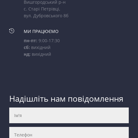
Вишгородський р-н
с. Старі Петрівці,
вул. Дубровського 8б

МИ ПРАЦЮЄМО
пн-пт:
9:00-17:30
сб:
вихідний
нд:
вихідний
Надішліть нам повідомлення