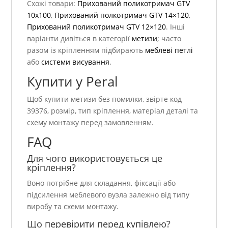
Схожі товари:
Прихований поликотримач GTV
10х100
,
Прихований полкотримач GTV 14×120
,
Прихований поликотримач GTV 12×120
. Інші
варіанти дивіться в категорії
метизи
; часто
разом із кріпленням підбирають
меблеві петлі
або
системи висування
.
Купити у Peral
Щоб купити метизи без помилки, звірте код
39376, розмір, тип кріплення, матеріал деталі та
схему монтажу перед замовленням.
FAQ
Для чого використовується це
кріплення?
Воно потрібне для складання, фіксації або
підсилення меблевого вузла залежно від типу
виробу та схеми монтажу.
Що перевірити перед купівлею?