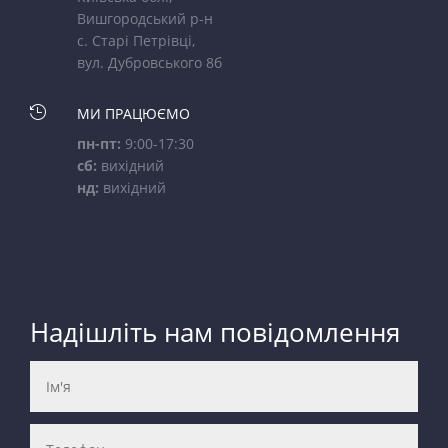
Вишгородський р-н
с. Старі Петрівці,
вул. Дубровського 8б

МИ ПРАЦЮЄМО
пн-пт:
9:00-17:30
сб:
вихідний
нд:
вихідний
Надішліть нам повідомлення