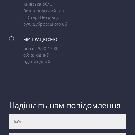
Київська обл.,
Вишгородський р-н
с. Старі Петрівці,
вул. Дубровського 8б

МИ ПРАЦЮЄМО
пн-пт:
9:00-17:30
сб:
вихідний
нд:
вихідний
Надішліть нам повідомлення