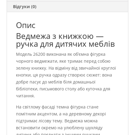
Відгуки (0)
Опис
Ведмежа з книжкою —
ручка для дитячих меблів
Модель 26200 виконана як об’ємна фігурка
чорного ведмежати, яке тримає перед собою
зелену книжку. На відміну від звичайної круглої
кнопки, ця ручка одразу створює сюжет: вона
добре пасує до меблів біля домашньої
бібліотеки, письмового столу або куточка для
читання.
На світлому фасаді темна фігурка стане
помітним акцентом, а на деревному декорі
підтримає лісову тему. Ведмежа можна
встановити окремо на улюблену шухляду
дитини або поєднати з іншими ручками-