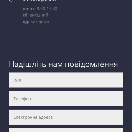
пн-пт:
9:00-17:30
сб:
вихідний
нд:
вихідний
Надішліть нам повідомлення