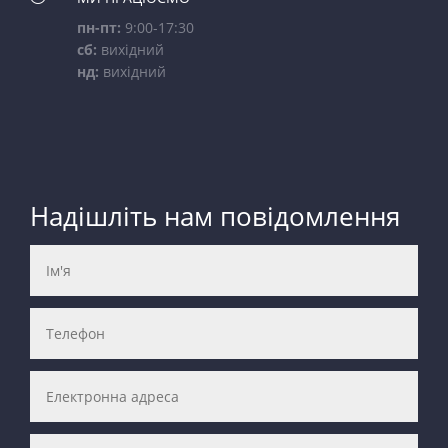
пн-пт:
9:00-17:30
сб:
вихідний
нд:
вихідний
Надішліть нам повідомлення