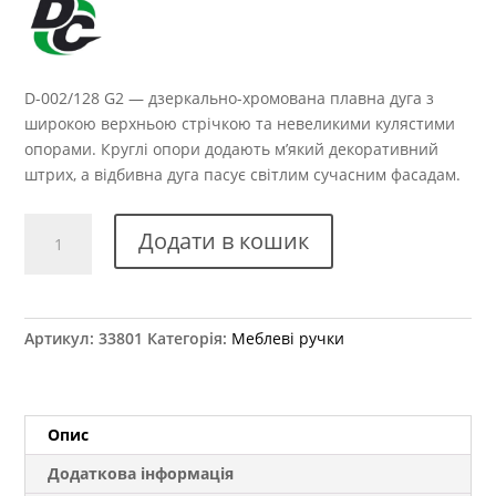
D-002/128 G2 — дзеркально-хромована плавна дуга з
широкою верхньою стрічкою та невеликими кулястими
опорами. Круглі опори додають м’який декоративний
штрих, а відбивна дуга пасує світлим сучасним фасадам.
Ручка
Додати в кошик
меблева
D-
002/128
G2
Артикул:
33801
Категорія:
Меблеві ручки
кількість
Опис
Додаткова інформація