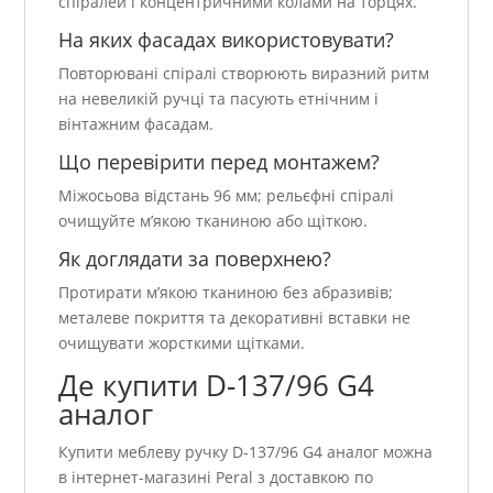
спіралей і концентричними колами на торцях.
На яких фасадах використовувати?
Повторювані спіралі створюють виразний ритм
на невеликій ручці та пасують етнічним і
вінтажним фасадам.
Що перевірити перед монтажем?
Міжосьова відстань 96 мм; рельєфні спіралі
очищуйте м’якою тканиною або щіткою.
Як доглядати за поверхнею?
Протирати м’якою тканиною без абразивів;
металеве покриття та декоративні вставки не
очищувати жорсткими щітками.
Де купити D-137/96 G4
аналог
Купити меблеву ручку D-137/96 G4 аналог можна
в інтернет-магазині Peral з доставкою по