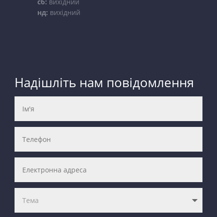
сб:
вихідний
нд:
вихідний
Надішліть нам повідомлення