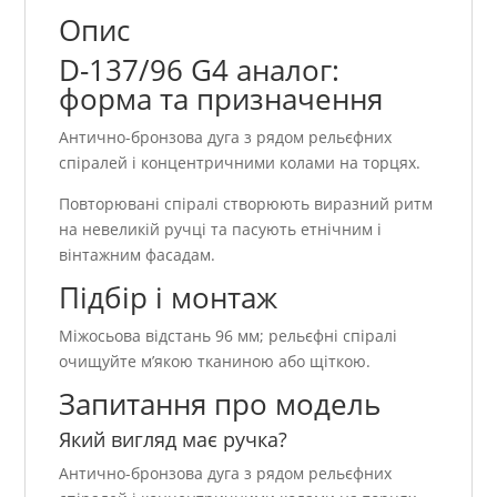
Опис
D-137/96 G4 аналог:
форма та призначення
Антично-бронзова дуга з рядом рельєфних
спіралей і концентричними колами на торцях.
Повторювані спіралі створюють виразний ритм
на невеликій ручці та пасують етнічним і
вінтажним фасадам.
Підбір і монтаж
Міжосьова відстань 96 мм; рельєфні спіралі
очищуйте м’якою тканиною або щіткою.
Запитання про модель
Який вигляд має ручка?
Антично-бронзова дуга з рядом рельєфних