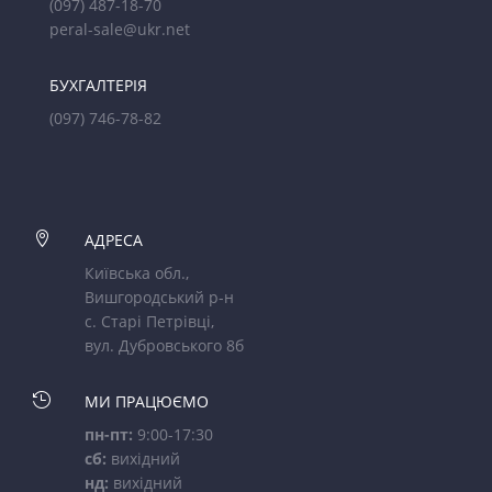
(097) 487-18-70
peral-sale@ukr.net
БУХГАЛТЕРІЯ
(097) 746-78-82

АДРЕСА
Київська обл.,
Вишгородський р-н
с. Старі Петрівці,
вул. Дубровського 8б

МИ ПРАЦЮЄМО
пн-пт:
9:00-17:30
сб:
вихідний
нд:
вихідний