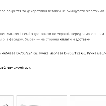
еве покриття та декоративні вставки не очищувати жорсткими
нет-магазині Peral з доставкою по Україні. Перед замовленням
мір із фасадом. Умови — на сторінці
оплати й доставки
.
а меблева D-705/224 G2
,
Ручка меблева D-705/192 G5
,
Ручка мебл
меблеву фурнітуру
.