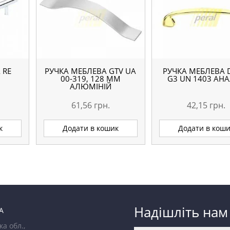
 RE
РУЧКА МЕБЛЕВА GTV UA
РУЧКА МЕБЛЕВА 
00-319, 128 ММ
G3 UN 1403 АН
АЛЮМІНІЙ
61,56
грн.
42,15
грн.
к
Додати в кошик
Додати в кош
Надішліть нам
А
ка обл.,