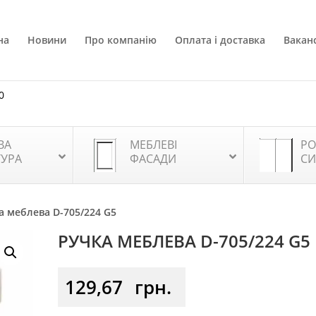
на
Новини
Про компанію
Оплата і доставка
Ваканс
0
ВА
МЕБЛЕВІ
РО
ТУРА
ФАСАДИ
СИ
а меблева D-705/224 G5
РУЧКА МЕБЛЕВА D-705/224 G5
129,67
грн.