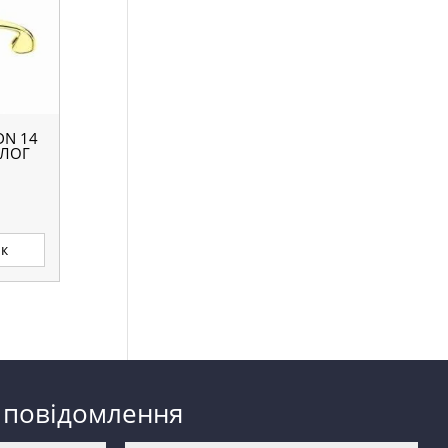
DN 14
АЛОГ
ик
 повідомлення