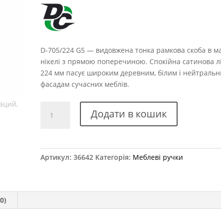
D-705/224 G5 — видовжена тонка рамкова скоба в м
нікелі з прямою поперечиною. Спокійна сатинова лі
224 мм пасує широким деревним, білим і нейтраль
фасадам сучасних меблів.
Ручка
Додати в кошик
меблева
D-
705/224
G5
Артикул:
36642
Категорія:
Меблеві ручки
кількість
0)