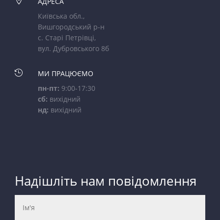

АДРЕСА
Київська обл.,
Вишгородський р-н
с. Старі Петрівці,
вул. Дубровського 8б

МИ ПРАЦЮЄМО
пн-пт:
9:00-17:30
сб:
вихідний
нд:
вихідний
Надішліть нам повідомлення