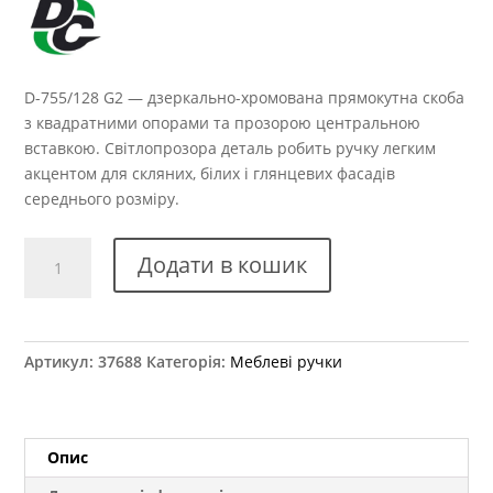
D-755/128 G2 — дзеркально-хромована прямокутна скоба
з квадратними опорами та прозорою центральною
вставкою. Світлопрозора деталь робить ручку легким
акцентом для скляних, білих і глянцевих фасадів
середнього розміру.
Ручка
Додати в кошик
меблева
D-
755/128
G2
Артикул:
37688
Категорія:
Меблеві ручки
кількість
Опис