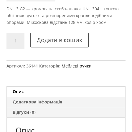
DN 13 G2 — хромована скоба-аналог UN 1304 з тонкою
обтічною дугою та розширеними краплеподібними
опорами. Міжосьова відстань 128 мм, колір хром.
Ручка
Додати в кошик
меблева
DN
13
G2
Артикул:
36141
Категорія:
Меблеві ручки
UN
1304
аналог
кількість
Опис
Додаткова інформація
Відгуки (0)
Опис