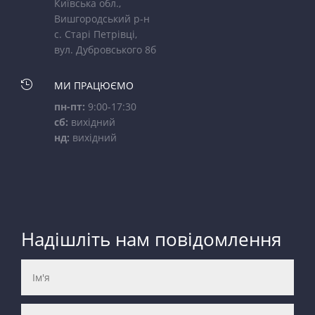
Київська обл.,
Вишгородський р-н
с. Старі Петрівці,
вул. Дубровського 8б

МИ ПРАЦЮЄМО
пн-пт:
9:00-17:30
сб:
вихідний
нд:
вихідний
Надішліть нам повідомлення