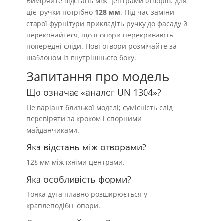
Виміряйте відстань між центрами отворів: для
цієї ручки потрібно
128 мм
. Під час заміни
старої фурнітури прикладіть ручку до фасаду й
переконайтеся, що її опори перекривають
попередні сліди. Нові отвори розмічайте за
шаблоном із внутрішнього боку.
Запитання про модель
Що означає «аналог UN 1304»?
Це варіант близької моделі; сумісність слід
перевіряти за кроком і опорними
майданчиками.
Яка відстань між отворами?
128 мм між їхніми центрами.
Яка особливість форми?
Тонка дуга плавно розширюється у
краплеподібні опори.