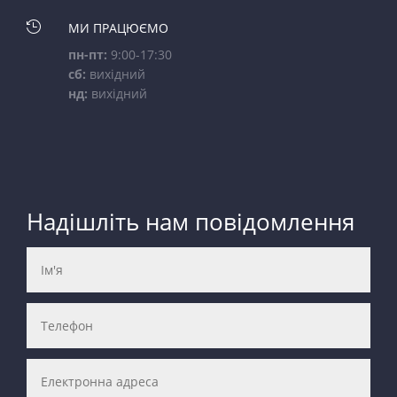

МИ ПРАЦЮЄМО
пн-пт:
9:00-17:30
сб:
вихідний
нд:
вихідний
Надішліть нам повідомлення