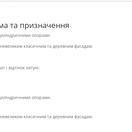
ма та призначення
 циліндричними опорами.
ь невеликим класичним та деревним фасадам.
т і відтінок латуні.
 циліндричними опорами.
ь невеликим класичним та деревним фасадам.