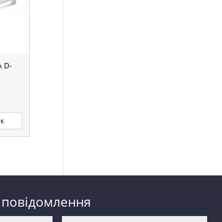
 D-
ик
 повідомлення