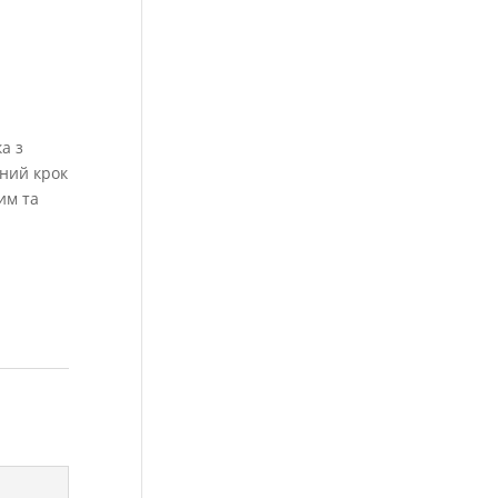
а з
ний крок
им та