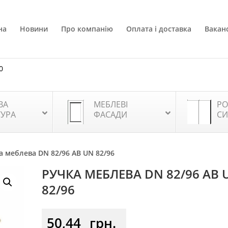
на
Новини
Про компанію
Оплата і доставка
Ваканс
0
ВА
МЕБЛЕВІ
РО
ТУРА
ФАСАДИ
СИ
а меблева DN 82/96 AB UN 82/96
РУЧКА МЕБЛЕВА DN 82/96 AB 
82/96
50,44
грн.