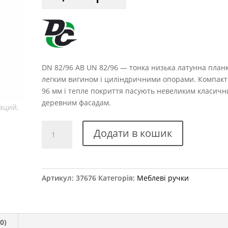
DN 82/96 AB UN 82/96 — тонка низька латунна планк
легким вигином і циліндричними опорами. Компакт
96 мм і тепле покриття пасують невеликим класичн
деревним фасадам.
Ручка
Додати в кошик
меблева
DN
82/96
AB
Артикул:
37676
Категорія:
Меблеві ручки
UN
82/96
кількість
0)