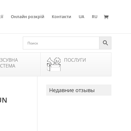
ії
Онлайн розкрій
Контакти
UA
RU
ЗСУВНА
ПОСЛУГИ
СТЕМА
Недавние отзывы
UN