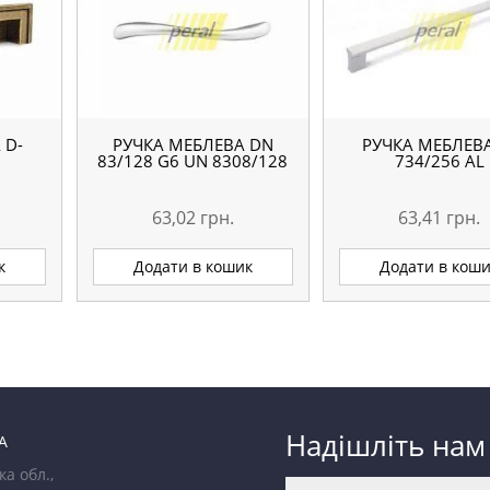
 D-
РУЧКА МЕБЛЕВА DN
РУЧКА МЕБЛЕВА
83/128 G6 UN 8308/128
734/256 AL
63,02
грн.
63,41
грн.
к
Додати в кошик
Додати в кош
Надішліть нам
А
ка обл.,