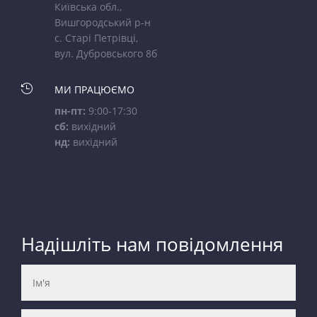
Київська обл.,
Вишгородський р-н
с. Старі Петрівці,
вул. Дубровського 8б

МИ ПРАЦЮЄМО
пн-пт:
9:00-17:30
сб:
вихідний
нд:
вихідний
Надішліть нам повідомлення