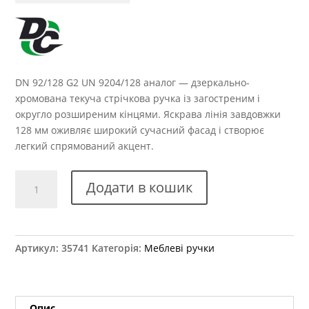
DN 92/128 G2 UN 9204/128 аналог — дзеркально-
хромована текуча стрічкова ручка із загостреним і
округло розширеним кінцями. Яскрава лінія завдовжки
128 мм оживляє широкий сучасний фасад і створює
легкий спрямований акцент.
Ручка
Додати в кошик
меблева
DN
92/128
G2
Артикул:
35741
Категорія:
Меблеві ручки
UN
9204/128
аналог
кількість
Опис