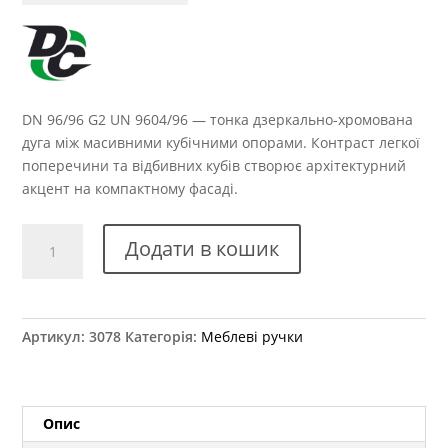
DN 96/96 G2 UN 9604/96 — тонка дзеркально-хромована
дуга між масивними кубічними опорами. Контраст легкої
поперечини та відбивних кубів створює архітектурний
акцент на компактному фасаді.
Ручка
Додати в кошик
меблева
DN
96/96
G2
Артикул:
3078
Категорія:
Меблеві ручки
UN
9604/96
кількість
Опис