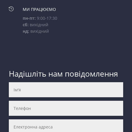

МИ ПРАЦЮЄМО
пн-пт:
9:00-17:30
сб:
вихідний
нд:
вихідний
Надішліть нам повідомлення