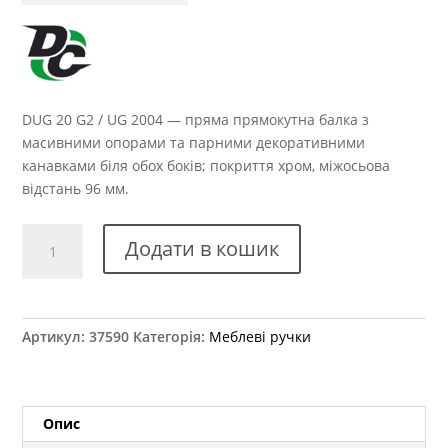
DUG 20 G2 / UG 2004 — пряма прямокутна балка з
масивними опорами та парними декоративними
канавками біля обох боків; покриття хром, міжосьова
відстань 96 мм.
Ручка
Додати в кошик
меблева
DUG
20
G2
Артикул:
37590
Категорія:
Меблеві ручки
(UG
2004/96)
кількість
Опис