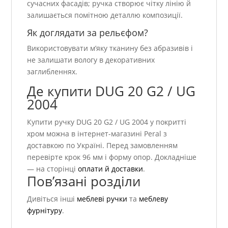
сучасних фасадів; ручка створює чітку лінію й
залишається помітною деталлю композиції.
Як доглядати за рельєфом?
Використовувати м’яку тканину без абразивів і
не залишати вологу в декоративних
заглибленнях.
Де купити DUG 20 G2 / UG
2004
Купити ручку DUG 20 G2 / UG 2004 у покритті
хром можна в інтернет-магазині Peral з
доставкою по Україні. Перед замовленням
перевірте крок 96 мм і форму опор. Докладніше
— на сторінці
оплати й доставки
.
Пов’язані розділи
Дивіться інші
меблеві ручки
та
меблеву
фурнітуру
.