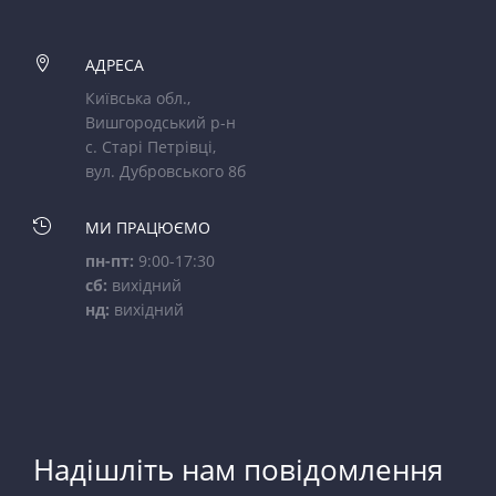

АДРЕСА
Київська обл.,
Вишгородський р-н
с. Старі Петрівці,
вул. Дубровського 8б

МИ ПРАЦЮЄМО
пн-пт:
9:00-17:30
сб:
вихідний
нд:
вихідний
Надішліть нам повідомлення