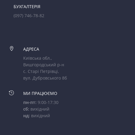
БУХГАЛТЕРІЯ
(097) 746-78-82

АДРЕСА
Київська обл.,
Вишгородський р-н
с. Старі Петрівці,
вул. Дубровського 8б

МИ ПРАЦЮЄМО
пн-пт:
9:00-17:30
сб:
вихідний
нд:
вихідний