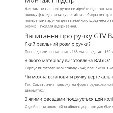
Монтаж і підбір
Для заміни наявної ручки виміряйте відстань між
новому фасаді спочатку розмітьте обидва центри 
поперечина зручна для звичайного щоденного зах
розмір і зусилля відкривання.
Запитання про ручку GTV 
Який реальний розмір ручки?
Повна довжина становить 168 мм за відстані 160 
З якого матеріалу виготовлена BAGIO?
Корпус виготовлено зі сплаву ZnAl; позначення «
Чи можна встановити ручку вертикаль
Так. Симетрична прямокутна форма однаково логі
дверцятах.
З якими фасадами поєднується цей кол
Оздоблення алюміній особливо доречне для білих,