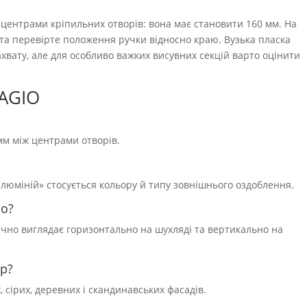
 центрами кріпильних отворів: вона має становити 160 мм. На
та перевірте положення ручки відносно краю. Вузька пласка
вату, але для особливо важких висувних секцій варто оцінити
BAGIO
мм між центрами отворів.
алюміній» стосується кольору й типу зовнішнього оздоблення.
но?
чно виглядає горизонтально на шухляді та вертикально на
ір?
 сірих, деревних і скандинавських фасадів.