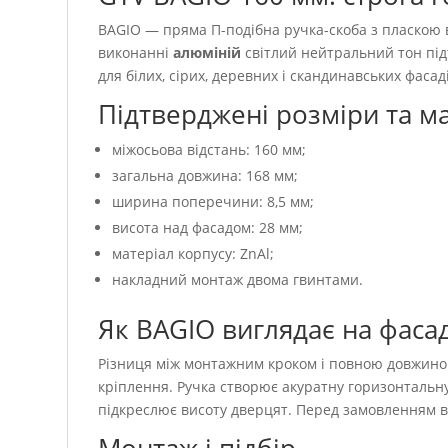
BAGIO — пряма П-подібна ручка-скоба з пласкою
виконанні
алюміній
світлий нейтральний тон підт
для білих, сірих, деревних і скандинавських фасаді
Підтверджені розміри та м
міжосьова відстань: 160 мм;
загальна довжина: 168 мм;
ширина поперечини: 8,5 мм;
висота над фасадом: 28 мм;
матеріал корпусу: ZnAl;
накладний монтаж двома гвинтами.
Як BAGIO виглядає на фасад
Різниця між монтажним кроком і повною довжиною
кріплення. Ручка створює акуратну горизонтальн
підкреслює висоту дверцят. Перед замовленням в