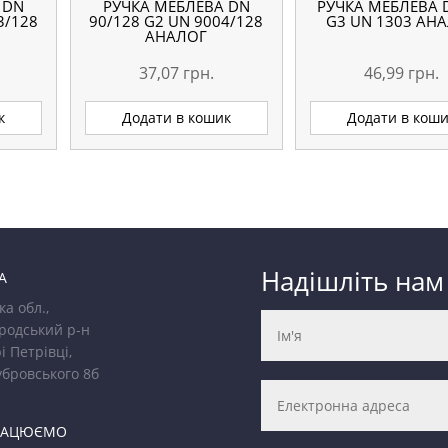
 DN
РУЧКА МЕБЛЕВА DN
РУЧКА МЕБЛЕВА 
3/128
90/128 G2 UN 9004/128
G3 UN 1303 АН
АНАЛОГ
37,07
грн.
46,99
грн.
к
Додати в кошик
Додати в кош
Надішліть нам
А
ка обл.,
родський р-н
і Петрівці,
убровського 8б
РАЦЮЄМО