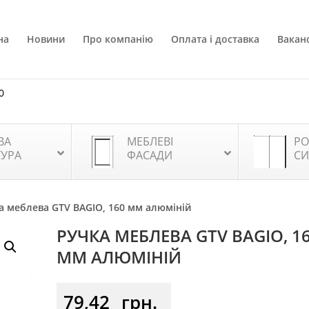
на
Новини
Про компанію
Оплата і доставка
Ваканс
0
ВА
МЕБЛЕВІ
РО
ТУРА
ФАСАДИ
СИ
а меблева GTV BAGIO, 160 мм алюміній
РУЧКА МЕБЛЕВА GTV BAGIO, 1
ММ АЛЮМІНІЙ
79,42
грн.