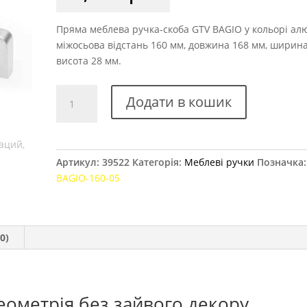
Пряма меблева ручка-скоба GTV BAGIO у кольорі алю
міжосьова відстань 160 мм, довжина 168 мм, ширина 
висота 28 мм.
Ручка
Додати в кошик
меблева
GTV
BAGIO,
160
Артикул:
39522
Категорія:
Меблеві ручки
Позначка
мм
BAGIO-160-05
алюміній
кількість
0)
еометрія без зайвого декору