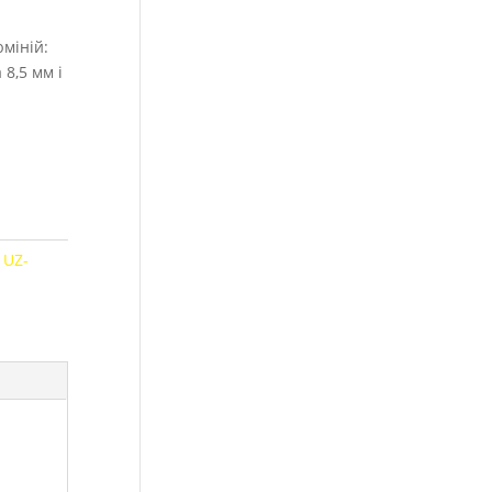
міній:
8,5 мм і
:
UZ-