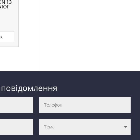
DN 13
АЛОГ
ик
 повідомлення