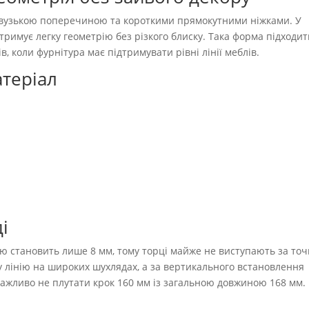
 вузькою поперечиною та короткими прямокутними ніжками. У
римує легку геометрію без різкого блиску. Така форма підходит
в, коли фурнітура має підтримувати рівні лінії меблів.
атеріал
і
 становить лише 8 мм, тому торці майже не виступають за точ
у лінію на широких шухлядах, а за вертикального встановлення
ажливо не плутати крок 160 мм із загальною довжиною 168 мм.