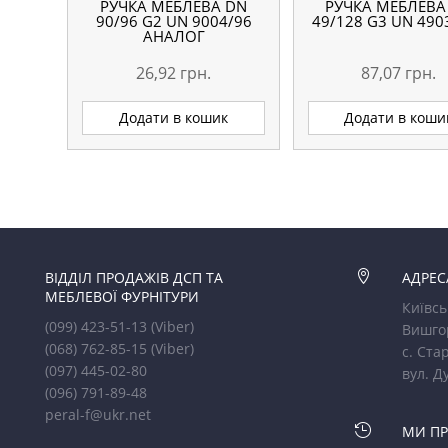
РУЧКА МЕБЛЕВА DN
РУЧКА МЕБЛЕВА
90/96 G2 UN 9004/96
49/128 G3 UN 490
АНАЛОГ
26,92
грн.
87,07
грн.
Додати в кошик
Додати в коши
ВІДДІЛ ПРОДАЖІВ ДСП ТА

АДРЕС
МЕБЛЕВОЇ ФУРНІТУРИ
Київсь
(099) 423-51-13
(Viber)
Вишго
(068) 762-85-15
(Viber)
с. Стар
(097) 445-02-80
вул. Д
(096) 791-89-48
peral-f@ukr.net

МИ П