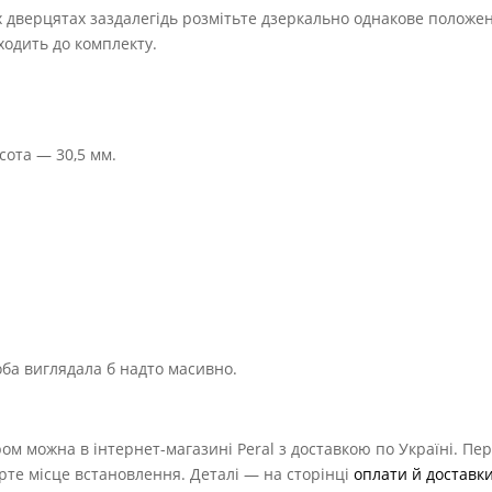
х дверцятах заздалегідь розмітьте дзеркально однакове положе
ходить до комплекту.
сота — 30,5 мм.
коба виглядала б надто масивно.
м можна в інтернет-магазині Peral з доставкою по Україні. Пе
ірте місце встановлення. Деталі — на сторінці
оплати й доставк