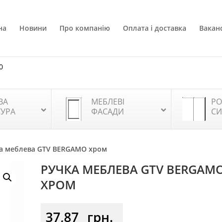
на
Новини
Про компанію
Оплата і доставка
Ваканс
0
ВА
МЕБЛЕВІ
РО
ТУРА
ФАСАДИ
СИ
ка меблева GTV BERGAMO хром
РУЧКА МЕБЛЕВА GTV BERGAM
ХРОМ
37,87
грн.