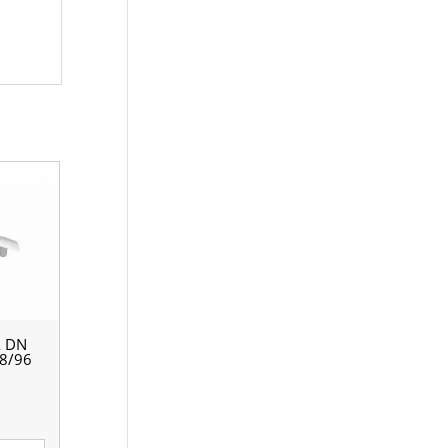
 DN
8/96