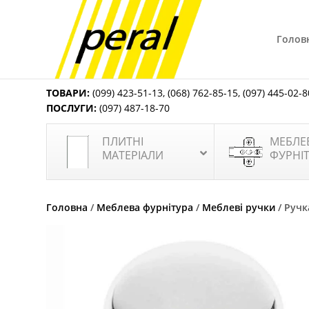
Голов
ТОВАРИ:
(099) 423-51-13
,
(068) 762-85-15
,
(097) 445-02-8
ПОСЛУГИ:
(097) 487-18-70
ПЛИТНІ
МЕБЛЕ
МАТЕРІАЛИ
ФУРНІ
Головна
/
Меблева фурнітура
/
Меблеві ручки
/ Руч