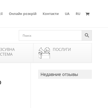
ії
Онлайн розкрій
Контакти
UA
RU
ЗСУВНА
ПОСЛУГИ
СТЕМА
Недавние отзывы
O