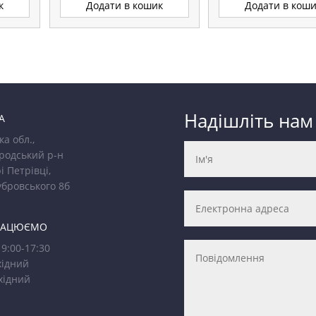
к
Додати в кошик
Додати в кош
Надішліть нам
А
ка обл.,
родський р-н
і Петрівці,
убровського 8б
РАЦЮЄМО
9:00-17:30
ідний
хідний