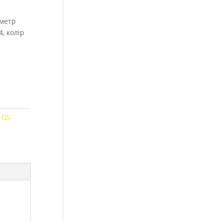
аметр
, колір
:
GS-