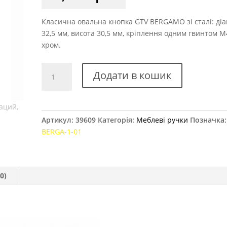
Класична овальна кнопка GTV BERGAMO зі сталі: ді
32,5 мм, висота 30,5 мм, кріплення одним гвинтом M4
хром.
Ручка
Додати в кошик
меблева
GTV
BERGAMO
хром
Артикул:
39609
Категорія:
Меблеві ручки
Позначка
кількість
BERGA-1-01
0)