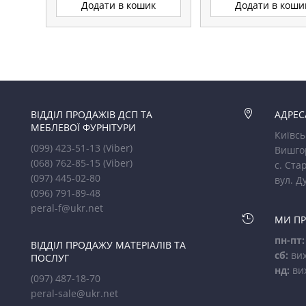
Додати в кошик
Додати в коши
ВІДДІЛ ПРОДАЖІВ ДСП ТА

АДРЕС
МЕБЛЕВОЇ ФУРНІТУРИ
Київсь
(099) 423-51-13
(Viber)
Вишго
(068) 762-85-15
(Viber)
с. Стар
(097) 445-02-80
вул. Д
(096) 791-89-48
peral-f@ukr.net

МИ П
пн-пт:
ВІДДІЛ ПРОДАЖУ МАТЕРІАЛІВ ТА
сб:
вих
ПОСЛУГ
нд:
ви
(097) 487-18-70
peral-sale@ukr.net