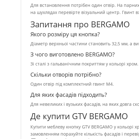
Для встановлення потрібен один отвір. На парни
на шухлядах перевірте візуальний центр. Гвинт в
Запитання про BERGAMO
Якого розміру ця кнопка?
Діаметр верхньої частини становить 32,5 мм, а ви
З чого виготовлено BERGAMO?
Зі сталі з гальванічним покриттям у кольорі хром.
Скільки отворів потрібно?
Один отвір під комплектний гвинт M4.
Для яких фасадів підходить?
Для невеликих і вузьких фасадів, на яких довга с
Де купити GTV BERGAMO
Купити меблеву кнопку GTV BERGAMO у кольорі хро
замовленням порахуйте кількість фасадів і перев