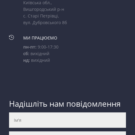
Київська обл.,
Вишгородський р-н
с. Старі Петрівці,
вул. Дубровського 8б

МИ ПРАЦЮЄМО
пн-пт:
9:00-17:30
сб:
вихідний
нд:
вихідний
Надішліть нам повідомлення