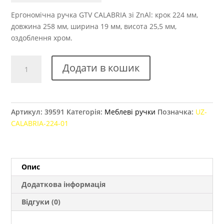
Ергономічна ручка GTV CALABRIA зі ZnAl: крок 224 мм,
довжина 258 мм, ширина 19 мм, висота 25,5 мм,
оздоблення хром.
Ручка
Додати в кошик
меблева
GTV
CALABRIA,
224
Артикул:
39591
Категорія:
Меблеві ручки
Позначка:
UZ-
мм
CALABRIA-224-01
хром
кількість
Опис
Додаткова інформація
Відгуки (0)