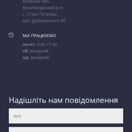
Київська обл.,
Вишгородський р-н
с. Старі Петрівці,
вул. Дубровського 8б

МИ ПРАЦЮЄМО
пн-пт:
9:00-17:30
сб:
вихідний
нд:
вихідний
Надішліть нам повідомлення