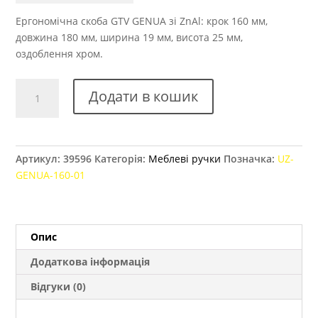
Ергономічна скоба GTV GENUA зі ZnAl: крок 160 мм,
довжина 180 мм, ширина 19 мм, висота 25 мм,
оздоблення хром.
Ручка
Додати в кошик
меблева
GTV
GENUA,
160
Артикул:
39596
Категорія:
Меблеві ручки
Позначка:
UZ-
мм
GENUA-160-01
хром
кількість
Опис
Додаткова інформація
Відгуки (0)