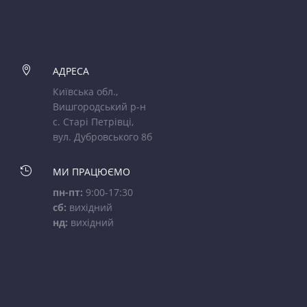

АДРЕСА
Київська обл.,
Вишгородський р-н
с. Старі Петрівці,
вул. Дубровського 8б

МИ ПРАЦЮЄМО
пн-пт:
9:00-17:30
сб:
вихідний
нд:
вихідний