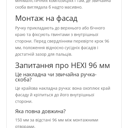
мінімалістичних композиціях і там, де звичайна
скоба виглядала б надто масивно.
Монтаж на фасад
Ручку прикладають до верхнього або бічного
краю та фіксують гвинтами з внутрішньої
сторони. Перед свердлінням перевірте крок 96
мм, положення відносно сусідніх фасадів і
достатній зазор для пальців.
Запитання про HEXI 96 мм
Це накладна чи звичайна ручка-
скоба?
Це крайова накладна ручка: вона охоплює край
фасаду й кріпиться до його внутрішньої
сторони.
Яка повна довжина?
150 мм за відстані 96 мм між монтажними
отворами.