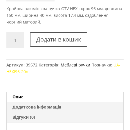
Крайова алюмінієва ручка GTV HEXI: крок 96 мм, довжина
150 мм, ширина 40 мм, висота 17,4 мм, оздоблення
чорний матовий.
Ручка
Додати в кошик
меблева
GTV
HEXI
96
Артикул:
39572
Категорія:
Меблеві ручки
Позначка:
UA-
мм
HEXI96-20m
чорний
матовий
кількість
Опис
Додаткова інформація
Відгуки (0)