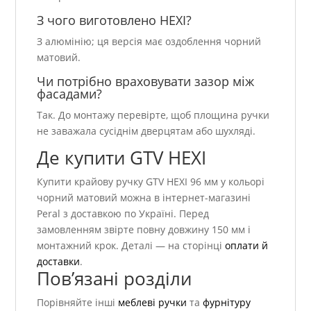
З чого виготовлено HEXI?
З алюмінію; ця версія має оздоблення чорний
матовий.
Чи потрібно враховувати зазор між
фасадами?
Так. До монтажу перевірте, щоб площина ручки
не заважала сусіднім дверцятам або шухляді.
Де купити GTV HEXI
Купити крайову ручку GTV HEXI 96 мм у кольорі
чорний матовий можна в інтернет-магазині
Peral з доставкою по Україні. Перед
замовленням звірте повну довжину 150 мм і
монтажний крок. Деталі — на сторінці
оплати й
доставки
.
Пов’язані розділи
Порівняйте інші
меблеві ручки
та
фурнітуру