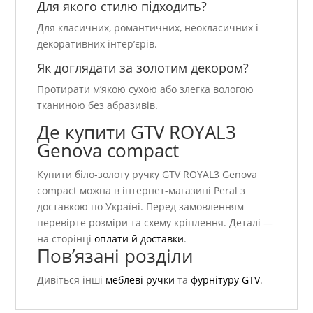
Для якого стилю підходить?
Для класичних, романтичних, неокласичних і
декоративних інтер’єрів.
Як доглядати за золотим декором?
Протирати м’якою сухою або злегка вологою
тканиною без абразивів.
Де купити GTV ROYAL3
Genova compact
Купити біло-золоту ручку GTV ROYAL3 Genova
compact можна в інтернет-магазині Peral з
доставкою по Україні. Перед замовленням
перевірте розміри та схему кріплення. Деталі —
на сторінці
оплати й доставки
.
Пов’язані розділи
Дивіться інші
меблеві ручки
та
фурнітуру GTV
.