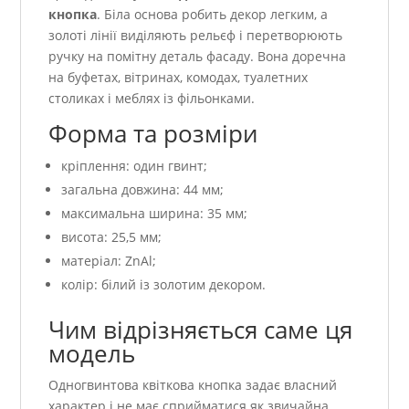
кнопка
. Біла основа робить декор легким, а
золоті лінії виділяють рельєф і перетворюють
ручку на помітну деталь фасаду. Вона доречна
на буфетах, вітринах, комодах, туалетних
столиках і меблях із фільонками.
Форма та розміри
кріплення: один гвинт;
загальна довжина: 44 мм;
максимальна ширина: 35 мм;
висота: 25,5 мм;
матеріал: ZnAl;
колір: білий із золотим декором.
Чим відрізняється саме ця
модель
Одногвинтова квіткова кнопка задає власний
характер і не має сприйматися як звичайна