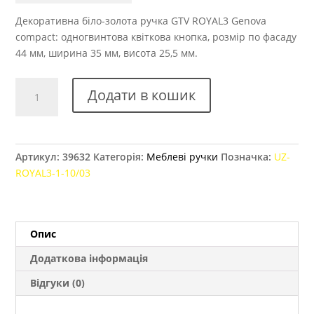
Декоративна біло-золота ручка GTV ROYAL3 Genova
compact: одногвинтова квіткова кнопка, розмір по фасаду
44 мм, ширина 35 мм, висота 25,5 мм.
Ручка
Додати в кошик
меблева
GTV
ROYAL3
Genova,
Артикул:
39632
Категорія:
Меблеві ручки
Позначка:
UZ-
білий/
ROYAL3-1-10/03
золото
кількість
Опис
Додаткова інформація
Відгуки (0)