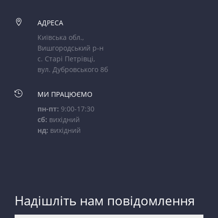

АДРЕСА
Київська обл.,
Вишгородський р-н
с. Старі Петрівці,
вул. Дубровського 8б

МИ ПРАЦЮЄМО
пн-пт:
9:00-17:30
сб:
вихідний
нд:
вихідний
Надішліть нам повідомлення