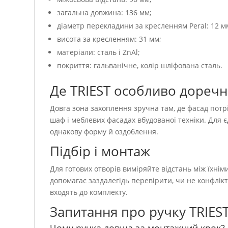
загальна довжина: 136 мм;
діаметр перекладини за кресленням Peral: 12 м
висота за кресленням: 31 мм;
матеріали: сталь і ZnAl;
покриття: гальванічне, колір шліфована сталь.
Де TRIEST особливо доречн
Довга зона захоплення зручна там, де фасад потр
шаф і меблевих фасадах вбудованої техніки. Для є
однакову форму й оздоблення.
Підбір і монтаж
Для готових отворів виміряйте відстань між їхні
допомагає заздалегідь перевірити, чи не конфлік
входять до комплекту.
Запитання про ручку TRIES