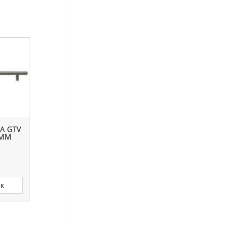
А GTV
 ММ
ик