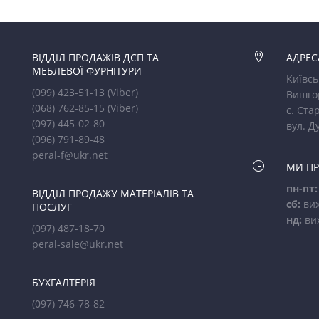
ВІДДІЛ ПРОДАЖІВ ДСП ТА

АДРЕС
МЕБЛЕВОЇ ФУРНІТУРИ
Київсь
(099) 423-51-13
(Viber)
Вишго
(068) 762-85-15
(Viber)
с. Стар
(097) 445-02-80
вул. Д
(096) 791-89-48
peral-f@ukr.net

МИ П
пн-пт:
ВІДДІЛ ПРОДАЖУ МАТЕРІАЛІВ ТА
сб:
вих
ПОСЛУГ
нд:
ви
(097) 487-18-70
peral-sale@ukr.net
БУХГАЛТЕРІЯ
(097) 746-78-82