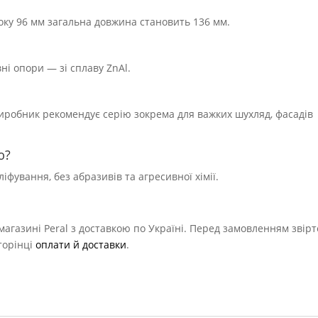
року 96 мм загальна довжина становить 136 мм.
ні опори — зі сплаву ZnAl.
иробник рекомендує серію зокрема для важких шухляд, фасадів
ю?
ування, без абразивів та агресивної хімії.
магазині Peral з доставкою по Україні. Перед замовленням звірт
торінці
оплати й доставки
.