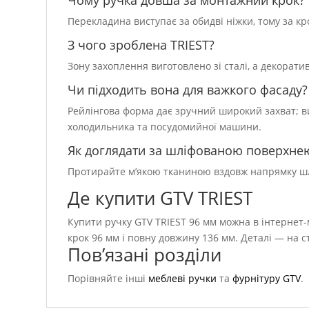
Чому ручка довша за монтажний крок?
Перекладина виступає за обидві ніжки, тому за к
З чого зроблена TRIEST?
Зону захоплення виготовлено зі сталі, а декоратив
Чи підходить вона для важкого фасаду?
Рейлінгова форма дає зручний широкий захват; в
холодильника та посудомийної машини.
Як доглядати за шліфованою поверхне
Протирайте м’якою тканиною вздовж напрямку шліф
Де купити GTV TRIEST
Купити ручку GTV TRIEST 96 мм можна в інтернет-
крок 96 мм і повну довжину 136 мм. Деталі — на с
Пов’язані розділи
Порівняйте інші
меблеві ручки
та
фурнітуру GTV
.