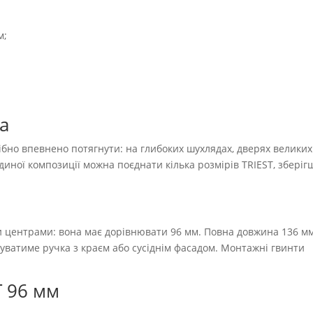
м;
а
ібно впевнено потягнути: на глибоких шухлядах, дверях великих
диної композиції можна поєднати кілька розмірів TRIEST, зберіг
ми центрами: вона має дорівнювати 96 мм. Повна довжина 136 м
туватиме ручка з краєм або сусіднім фасадом. Монтажні гвинти
T 96 мм