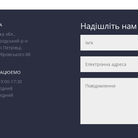
Надішліть нам
А
ка обл.,
родський р-н
і Петрівці,
убровського 8б
РАЦЮЄМО
9:00-17:30
ідний
хідний