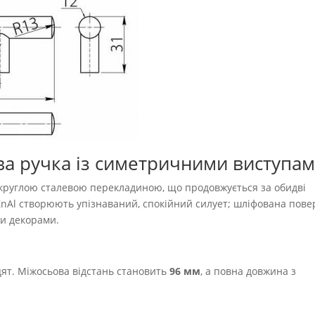
ова ручка із симетричними виступа
би круглою сталевою перекладиною, що продовжується за обидві
ZnAl створюють упізнаваний, спокійний силует; шліфована пове
ми декорами.
ят. Міжосьова відстань становить
96 мм
, а повна довжина з