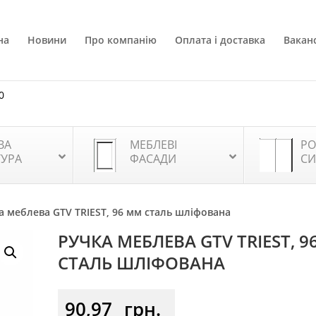
на
Новини
Про компанію
Оплата і доставка
Ваканс
0
ВА
МЕБЛЕВІ
РО
ТУРА
ФАСАДИ
СИ
а меблева GTV TRIEST, 96 мм сталь шліфована
РУЧКА МЕБЛЕВА GTV TRIEST, 
СТАЛЬ ШЛІФОВАНА
90,97
грн.