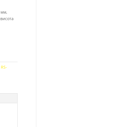
 мм,
 висота
:
RS-