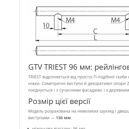
GTV TRIEST 96 мм: рейлінг
TRIEST відрізняється від простої П-подібної ско
ніжки. Симетричні виступи й декоративні опори 
поєднується і з сучасними фасадами, і з деревни
Розмір цієї версії
Модель розрахована на невеликих шухляд і дверц
виступами —
136 мм
.
міжосьова відстань: 96 мм;