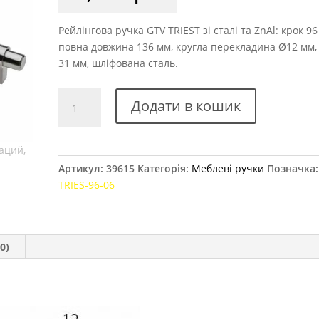
Рейлінгова ручка GTV TRIEST зі сталі та ZnAl: крок 96
повна довжина 136 мм, кругла перекладина Ø12 мм,
31 мм, шліфована сталь.
Ручка
Додати в кошик
меблева
GTV
TRIEST,
96
Артикул:
39615
Категорія:
Меблеві ручки
Позначка
мм
TRIES-96-06
сталь
шліфована
кількість
0)