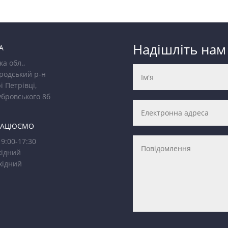
Надішліть нам
А
ка обл.,
родський р-н
і Петрівці,
убровського 8б
РАЦЮЄМО
9:00-17:30
ідний
хідний