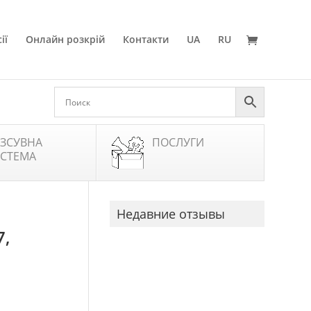
ії
Онлайн розкрій
Контакти
UA
RU
ЗСУВНА
ПОСЛУГИ
СТЕМА
Недавние отзывы
7,