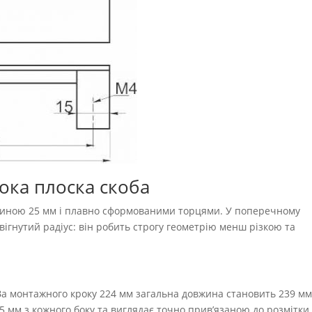
ока плоска скоба
иною 25 мм і плавно сформованими торцями. У поперечному
увігнутий радіус: він робить строгу геометрію менш різкою та
За монтажного кроку 224 мм загальна довжина становить 239 мм
5 мм з кожного боку та виглядає точно прив’язаною до розмітки