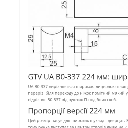
GTV UA B0-337 224 мм: шир
UA B0-337 вирізняється широкою лицьовою площ
перерізі біля переходу до ніжок помітний м’який 
відрізняє B0-337 від вужчих П-подібних скоб.
Пропорції версії 224 мм
Цей розмір пасує для широких шухляд і дверцят. 
тому ручка виступає за центри отворів лише на 7,