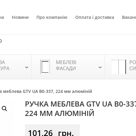
на
Новини
Про компанію
Оплата і доставка
Ваканс
0
ВА
МЕБЛЕВІ
РО
ТУРА
ФАСАДИ
СИ
а меблева GTV UA B0-337, 224 мм алюміній
РУЧКА МЕБЛЕВА GTV UA B0-33
224 ММ АЛЮМІНІЙ
101,26
грн.