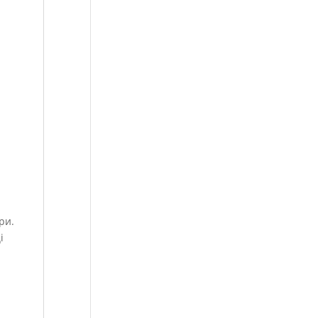
ри.
і