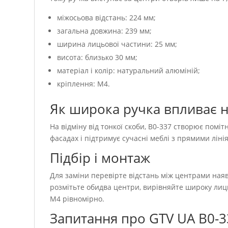
міжосьова відстань: 224 мм;
загальна довжина: 239 мм;
ширина лицьової частини: 25 мм;
висота: близько 30 мм;
матеріал і колір: натуральний алюміній;
кріплення: M4.
Як широка ручка впливає н
На відміну від тонкої скоби, B0-337 створює помі
фасадах і підтримує сучасні меблі з прямими лін
Підбір і монтаж
Для заміни перевірте відстань між центрами наяв
розмітьте обидва центри, вирівняйте широку лиц
M4 рівномірно.
Запитання про GTV UA B0-3