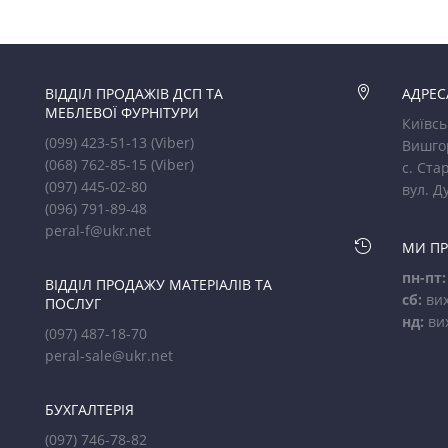
ВІДДІЛ ПРОДАЖІВ ДСП ТА

АДРЕС
МЕБЛЕВОЇ ФУРНІТУРИ
Київсь
(099) 423-51-13
(Viber)
Вишго
(068) 762-85-15
(Viber)
с. Стар
(097) 445-02-80
вул. Д
(096) 791-89-48
peral-f@ukr.net

МИ П
пн-пт:
ВІДДІЛ ПРОДАЖУ МАТЕРІАЛІВ ТА
сб:
вих
ПОСЛУГ
нд:
ви
(097) 487-18-70
peral-sale@ukr.net
БУХГАЛТЕРІЯ
(097) 746-78-82