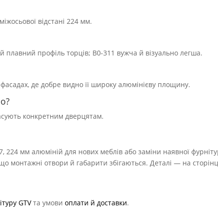
міжосьової відстані 224 мм.
 плавний профіль торців; B0-311 вужча й візуально легша.
фасадах, де добре видно її широку алюмінієву площину.
но?
пасують конкретним дверцятам.
7, 224 мм алюміній для нових меблів або заміни наявної фурніту
 монтажні отвори й габарити збігаються. Деталі — на сторінц
ітуру GTV
та умови
оплати й доставки
.