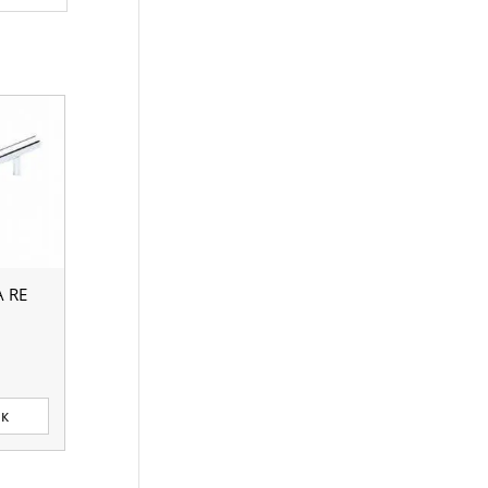
 RE
ик