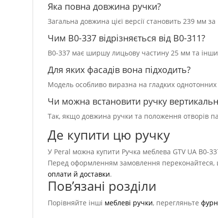
Яка повна довжина ручки?
Загальна довжина цієї версії становить 239 мм за 
Чим B0-337 відрізняється від B0-311?
B0-337 має ширшу лицьову частину 25 мм та інший
Для яких фасадів вона підходить?
Модель особливо виразна на гладких однотонних 
Чи можна встановити ручку вертикаль
Так, якщо довжина ручки та положення отворів 
Де купити цю ручку
У Peral можна купити Ручка меблева GTV UA B0-33
Перед оформленням замовлення переконайтеся, що
оплати й доставки
.
Пов’язані розділи
Порівняйте інші
меблеві ручки
, перегляньте
фурн