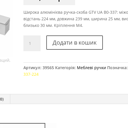
Широка алюмінієва ручка-скоба GTV UA B0-337: між
відстань 224 мм, довжина 239 мм, ширина 25 мм, ви
близько 30 мм. Кріплення M4.
Ручка
Додати в кошик
меблева
GTV
UA
B0-
Артикул:
39565
Категорія:
Меблеві ручки
Позначка
337,
337-224
224
мм
алюміній
кількість
0)