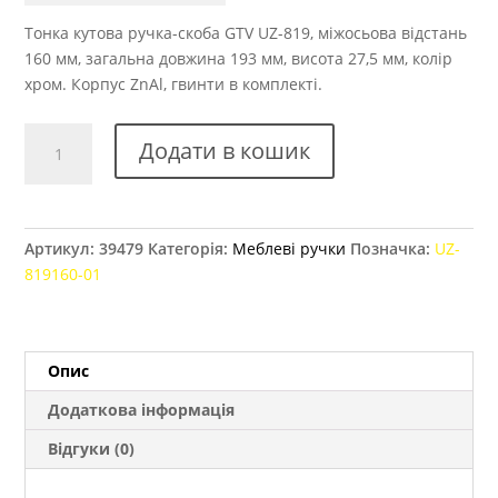
Тонка кутова ручка-скоба GTV UZ-819, міжосьова відстань
160 мм, загальна довжина 193 мм, висота 27,5 мм, колір
хром. Корпус ZnAl, гвинти в комплекті.
Ручка
Додати в кошик
меблева
GTV
UZ
819,
Артикул:
39479
Категорія:
Меблеві ручки
Позначка:
UZ-
160
819160-01
мм
хром
кількість
Опис
Додаткова інформація
Відгуки (0)