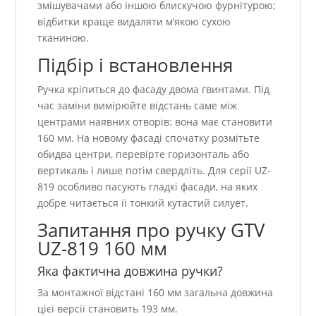
змішувачами або іншою блискучою фурнітурою;
відбитки краще видаляти м’якою сухою
тканиною.
Підбір і встановлення
Ручка кріпиться до фасаду двома гвинтами. Під
час заміни вимірюйте відстань саме між
центрами наявних отворів: вона має становити
160 мм. На новому фасаді спочатку розмітьте
обидва центри, перевірте горизонталь або
вертикаль і лише потім свердліть. Для серії UZ-
819 особливо пасують гладкі фасади, на яких
добре читається її тонкий кутастий силует.
Запитання про ручку GTV
UZ-819 160 мм
Яка фактична довжина ручки?
За монтажної відстані 160 мм загальна довжина
цієї версії становить 193 мм.