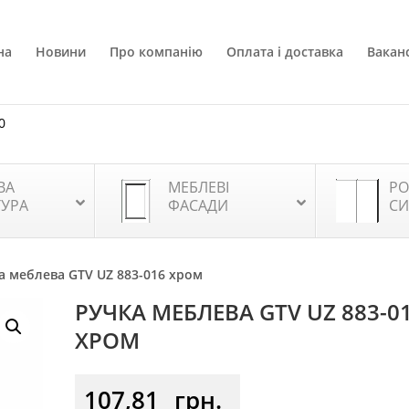
на
Новини
Про компанію
Оплата і доставка
Ваканс
0
ВА
МЕБЛЕВІ
РО
ТУРА
ФАСАДИ
СИ
а меблева GTV UZ 883-016 хром
РУЧКА МЕБЛЕВА GTV UZ 883-0
ХРОМ
107,81
грн.