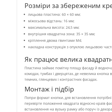
Розміри за збереженим кр
лицьова пластина: 60 × 60 мм;
міжосьова відстань: 16 мм;
максимальна висота: 24,5 мм;
внутрішня квадратна зона: 35 × 35 мм;
кріплення двома гвинтами M4;
накладна конструкція з опуклою лицьовою час
Як працює велика квадрат
Пластина займає помітну площу фасаду й водноча
комодах, тумбах і дверцятах, де невелика кнопка
темних, глянцевих і контрастних фасадах.
Монтаж і підбір
Попри формат кнопки, для встановлення потрібні
перевірте положення квадрата відносно країв фас
встановлення на вузьку рамку або поруч із деко