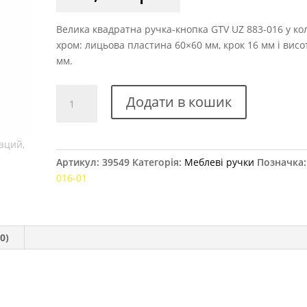
Велика квадратна ручка-кнопка GTV UZ 883-016 у ко
хром: лицьова пластина 60×60 мм, крок 16 мм і висо
мм.
Ручка
Додати в кошик
меблева
GTV
UZ
883-
Артикул:
39549
Категорія:
Меблеві ручки
Позначка
016
016-01
хром
кількість
0)