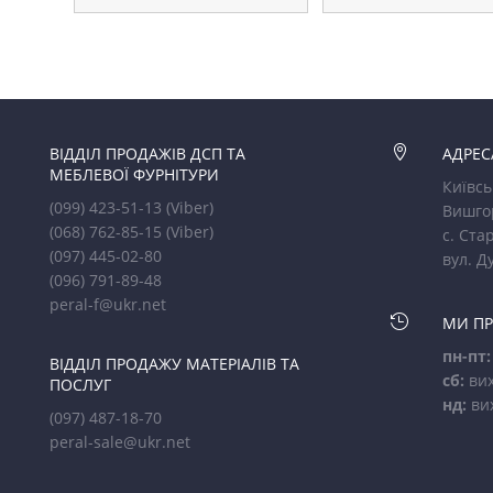
ВІДДІЛ ПРОДАЖІВ ДСП ТА

АДРЕС
МЕБЛЕВОЇ ФУРНІТУРИ
Київсь
(099) 423-51-13
(Viber)
Вишго
(068) 762-85-15
(Viber)
с. Стар
(097) 445-02-80
вул. Д
(096) 791-89-48
peral-f@ukr.net

МИ П
пн-пт:
ВІДДІЛ ПРОДАЖУ МАТЕРІАЛІВ ТА
сб:
вих
ПОСЛУГ
нд:
ви
(097) 487-18-70
peral-sale@ukr.net