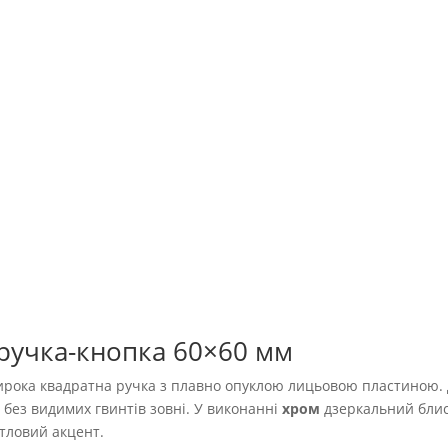
 ручка-кнопка 60×60 мм
широка квадратна ручка з плавно опуклою лицьовою пластиною.
без видимих гвинтів зовні. У виконанні
хром
дзеркальний бли
тловий акцент.