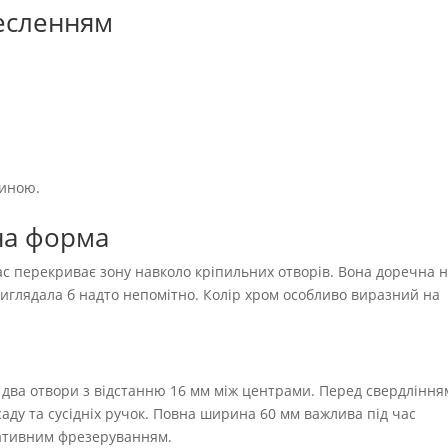
есленням
тиною.
на форма
с перекриває зону навколо кріпильних отворів. Вона доречна 
 виглядала б надто непомітно. Колір хром особливо виразний на
 два отвори з відстанню 16 мм між центрами. Перед свердління
аду та сусідніх ручок. Повна ширина 60 мм важлива під час
ративним фрезеруванням.