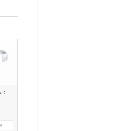
 D-
ик