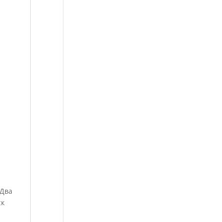
 Два
ск