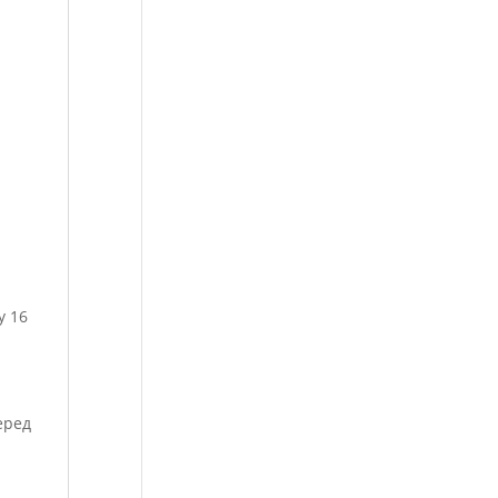
у 16
еред