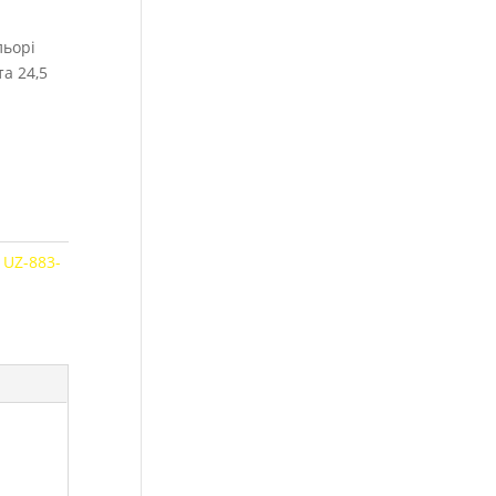
льорі
та 24,5
:
UZ-883-