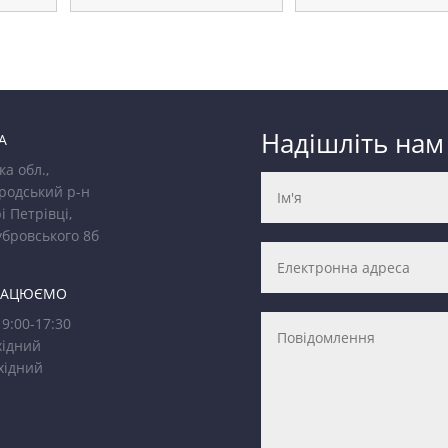
Надішліть нам
А
ка обл.,
родський р-н
і Петрівці,
убровського 8б
РАЦЮЄМО
9:00-17:30
ідний
хідний