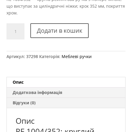
що виступає за циліндричні ніжки; крок 352 мм, покриття
хром.
Ручка
Додати в кошик
меблева
RE
1004/352
кількість
Артикул:
37298
Категорія:
Меблеві ручки
Опис
Додаткова інформація
Відгуки (0)
Опис
RE 1004/352: круглий