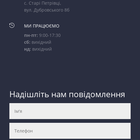
с. Старі Петрівці,
вул. Дубровського 8б

МИ ПРАЦЮЄМО
пн-пт:
9:00-17:30
сб:
вихідний
нд:
вихідний
Надішліть нам повідомлення