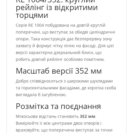
рейлінг із відкритими
торцями
Серія RE 1004 побудована на довгій круглій
поперечині, що виступає за обидві циліндричні
опори. Така конструкція дає безперервну зону
захвату й формує чітку лінію на фасаді. Для цієї
версії характерна дзеркальний блиск, що
робить довгий рейлінг особливо помітним.
Масштаб версії 352 мм
Добре співвідноситься з широкими шухлядами
та горизонтальними фасадами, де коротка скоба
виглядала б загубленою.
Розмітка та поєднання
Міжосьова відстань становить
352 мм
.
Вимірюйте її між центрами двох отворів і
враховуйте, що поперечина виступає за точки