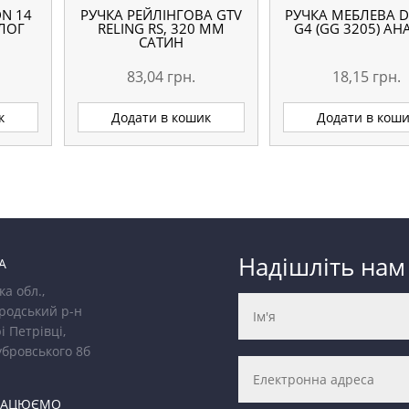
N 14
РУЧКА РЕЙЛІНГОВА GTV
РУЧКА МЕБЛЕВА D
АЛОГ
RELING RS, 320 ММ
G4 (GG 3205) АН
САТИН
83,04
грн.
18,15
грн.
к
Додати в кошик
Додати в кош
Надішліть нам
А
ка обл.,
родський р-н
і Петрівці,
убровського 8б
РАЦЮЄМО