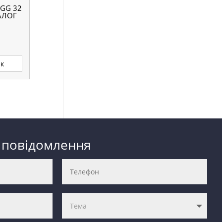
GG 32
АЛОГ
ик
 повідомлення