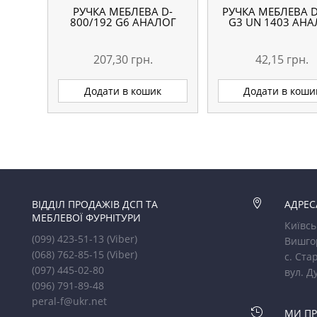
РУЧКА МЕБЛЕВА D-
РУЧКА МЕБЛЕВА D
800/192 G6 АНАЛОГ
G3 UN 1403 АН
207,30
грн.
42,15
грн.
Додати в кошик
Додати в коши
ВІДДІЛ ПРОДАЖІВ ДСП ТА

АДРЕС
МЕБЛЕВОЇ ФУРНІТУРИ
Київсь
(099) 423-51-13
(Viber)
Вишго
(068) 762-85-15
(Viber)
с. Стар
(097) 445-02-80
вул. Д
(096) 791-89-48
peral-f@ukr.net

МИ П