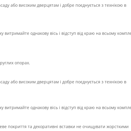
саду або високим дверцятам і добре поєднується з технікою в
 витримайте однакову вісь і відступ від краю на всьому компле
круглих опорах.
саду або високим дверцятам і добре поєднується з технікою в
 витримайте однакову вісь і відступ від краю на всьому компле
еве покриття та декоративні вставки не очищувати жорсткими