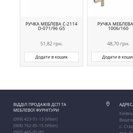
РУЧКА МЕБЛЕВА
РУЧКА МЕБЛЕВА С-2114
1006/160
D-071/96 G5
48,70
грн.
51,82
грн.
Додати в коши
Додати в кошик
ВІДДІЛ ПРОДАЖІВ ДСП ТА

АДРЕС
МЕБЛЕВОЇ ФУРНІТУРИ
Київсь
(099) 423-51-13
(Viber)
Вишго
(068) 762-85-15
(Viber)
с. Стар
(097) 445-02-80
вул. Д