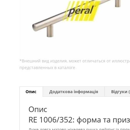
Опис
Додаткова інформація
Відгуки (
Опис
RE 1006/352: форма та при
Дуже довга матово-нікелева ручка-рейлінг із пр