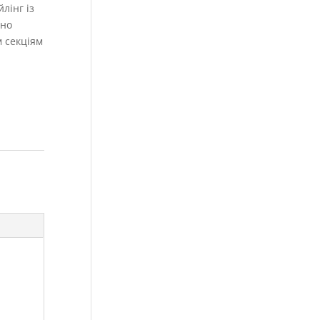
лінг із
ьно
 секціям