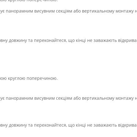
асує панорамним висувним секціям або вертикальному монтажу 
повну довжину та переконайтеся, що кінці не заважають відкрив
ямою круглою поперечиною.
асує панорамним висувним секціям або вертикальному монтажу 
повну довжину та переконайтеся, що кінці не заважають відкрив