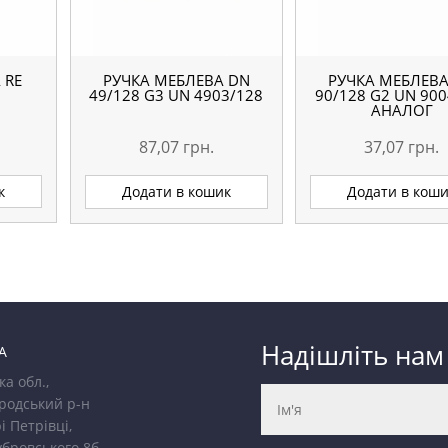
 RE
РУЧКА МЕБЛЕВА DN
РУЧКА МЕБЛЕВА
49/128 G3 UN 4903/128
90/128 G2 UN 900
АНАЛОГ
87,07
грн.
37,07
грн.
к
Додати в кошик
Додати в кош
Надішліть нам
А
ка обл.,
родський р-н
і Петрівці,
убровського 8б