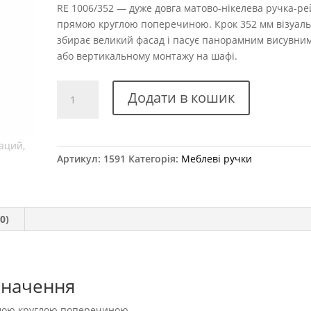
RE 1006/352 — дуже довга матово-нікелева ручка-рей
прямою круглою поперечиною. Крок 352 мм візуал
збирає великий фасад і пасує панорамним висувним
або вертикальному монтажу на шафі.
Ручка
Додати в кошик
меблева
RE
1006/352
кількість
Артикул:
1591
Категорія:
Меблеві ручки
0)
значення
ямою круглою поперечиною.