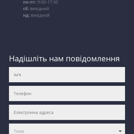
пн-пт:
9:00-17:30
сб:
вихідний
нд:
вихідний
Надішліть нам повідомлення