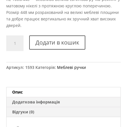
матовому нікелі з протяжною круглою поперечиною.
Розмір 448 мм розрахований на великі меблеві площини
та добре працює вертикально як зручний хват високих
дверей.
Ручка
Додати в кошик
меблева
RE
1006/448
кількість
Артикул:
1593
Категорія:
Меблеві ручки
Опис
Додаткова інформація
Відгуки (0)