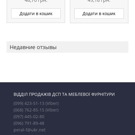
48,70
грн.
49,18
грн.
Додати в кошик
Додати в кошик
Недавние отзывы
ВІДДІЛ ПРОДАЖІВ ДСП ТА МЕБЛЕВОЇ ФУРНІТУРИ
(099) 423-51-13
(Viber)
(068) 762-85-15
(Viber)
(097) 445-02-80
(096) 791-89-48
peral-f@ukr.net